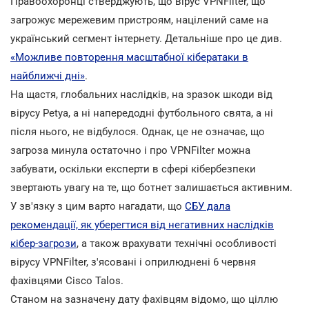
Правоохоронці стверджують, що вірус VPNFilter, що
загрожує мережевим пристроям, націлений саме на
український сегмент інтернету. Детальніше про це див.
«Можливе повторення масштабної кібератаки в
найближчі дні»
.
На щастя, глобальних наслідків, на зразок шкоди від
вірусу Petya, а ні напередодні футбольного свята, а ні
після нього, не відбулося. Однак, це не означає, що
загроза минула остаточно і про VPNFilter можна
забувати, оскільки експерти в сфері кібербезпеки
звертають увагу на те, що ботнет залишається активним.
У зв'язку з цим варто нагадати, що
СБУ дала
рекомендації, як уберегтися від негативних наслідків
кібер-загрози
, а також врахувати технічні особливості
вірусу VPNFilter, з'ясовані і оприлюднені 6 червня
фахівцями Cisco Talos.
Станом на зазначену дату фахівцям відомо, що ціллю