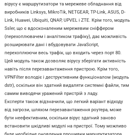
вірусу є маршрутизатори та мережеве обладнання від
виробників Linksys, MikroTik, NETGEAR, TP-Link, ASUS, D-
Link, Huawei, Ubiquiti, QNAP, UPVEL і ZTE. Крім того, модуль
Ssler, що є вдосконаленим мережевим сніффером
(перехоплювачем і аналітиком трафіку), дає можливість
розширювати дані і вбудовувати JavaScript,
перехоплюючи весь трафік, що входить через порт 80.
Цей модуль також дозволяє вірусу зберігати активність
навіть після перезавантаження пристрою. Крім того,
VPNFilter володіє і деструктивним функціоналом (модуль
dstr), оскільки він здатний видаляти системні файли, тим
самим виводячи уражений пристрій з ладу.
Експерти також відзначили, що легкий варіант відходу
від загрози, шляхом перезавантаження роутера, може
бути неефективним, оскільки вірус здатний заново
встановити шкідливі модулі на пристрої. Тому можливо
буде необхідне оновлення прошивки маршрутизатора.