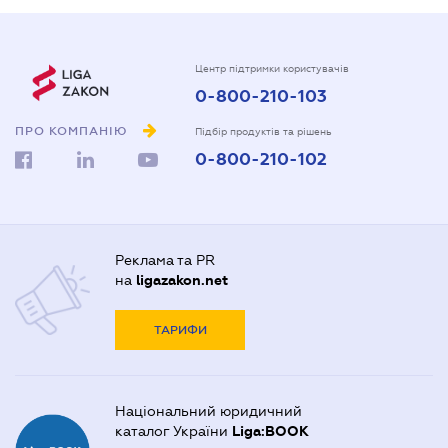
Центр підтримки користувачів
0-800-210-103
ПРО КОМПАНІЮ
Підбір продуктів та рішень
0-800-210-102
Реклама та PR
на
ligazakon.net
ТАРИФИ
Національний юридичний
каталог України
Liga:BOOK