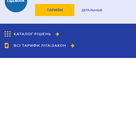
ТАРИФИ
ДЕТАЛЬНІШЕ
КАТАЛОГ РІШЕНЬ
ВСІ ТАРИФИ ЛІГА:ЗАКОН
Співробітництво
Агенти
Дилери
Політика конфіденційності
Умови використання сайту
Реклама
Блог
Новини компанії