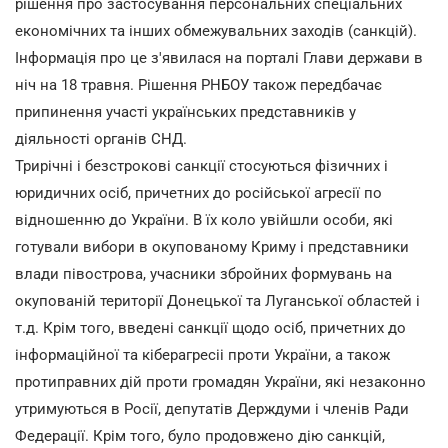
рішення про застосування персональних спеціальних
економічних та інших обмежувальних заходів (санкцій).
Інформація про це з'явилася на порталі Глави держави в
ніч на 18 травня. Рішення РНБОУ також передбачає
припинення участі українських представників у
діяльності органів СНД.
Трирічні і безстрокові санкції стосуються фізичних і
юридичних осіб, причетних до російської агресії по
відношенню до України. В їх коло увійшли особи, які
готували вибори в окупованому Криму і представники
влади півострова, учасники збройних формувань на
окупованій території Донецької та Луганської областей і
т.д. Крім того, введені санкції щодо осіб, причетних до
інформаційної та кіберагресіі проти України, а також
протиправних дій проти громадян України, які незаконно
утримуються в Росії, депутатів Держдуми і членів Ради
Федерації. Крім того, було продовжено дію санкцій,