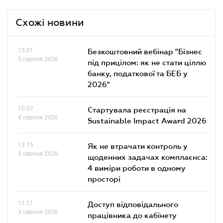
Схожі новини
15.01
Безкоштовний вебінар "Бізнес
5 серпня 2026
під прицілом: як не стати ціллю
банку, податкової та БЕБ у
2026"
10.07
Стартувала реєстрація на
4 серпня 2026
Sustainable Impact Award 2026
13.15
Як не втрачати контроль у
3 серпня 2026
щоденних задачах комплаєнса:
4 виміри роботи в одному
просторі
11.11
Доступ відповідального
3 серпня 2026
працівника до кабінету