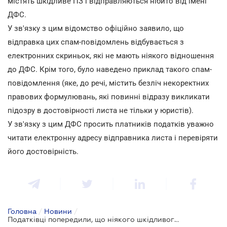
містять шкідливе ПЗ і відправляються нібито від імені
ДФС.
У зв'язку з цим відомство офіційно заявило, що
відправка цих спам-повідомлень відбувається з
електронних скриньок, які не мають ніякого відношення
до ДФС. Крім того, було наведено приклад такого спам-
повідомлення (яке, до речі, містить безліч некоректних
правових формулювань, які повинні відразу викликати
підозру в достовірності листа не тільки у юристів).
У зв'язку з цим ДФС просить платників податків уважно
читати електронну адресу відправника листа і перевіряти
його достовірність.
Головна
/
Новини
/
Податківці попередили, що ніякого шкідливого спаму не розсилали