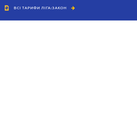
ВСІ ТАРИФИ ЛІГА:ЗАКОН
Співробітництво
Агенти
Дилери
Політика конфіденційності
Умови використання сайту
Реклама
Блог
Новини компанії
Керівництва
Каталоги компаній
Теми в центрі уваги
Підтримка та контакти