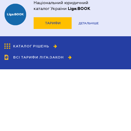
Національний юридичний
каталог України
Liga:BOOK
ТАРИФИ
ДЕТАЛЬНІШЕ
КАТАЛОГ РІШЕНЬ
ВСІ ТАРИФИ ЛІГА:ЗАКОН
Співробітництво
Агенти
Дилери
Політика конфіденційності
Умови використання сайту
Реклама
Блог