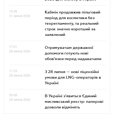
10.38
Кабмін продовжив пільговий
31 липня 2026
період для косметики без
техрегламенту, та реальний
строк значно коротший за
заявлений
17.01
Отримувачам державної
28 липня 2026
допомоги готують нові
обов'язки перед надавачами
11.25
З 28 липня — нові ліцензійні
28 липня 2026
умови для LNG-операторів в
Україні
09.08
В Україні з'явиться Єдиний
24 липня 2026
мисливський реєстр: паперові
дозволи відмінять