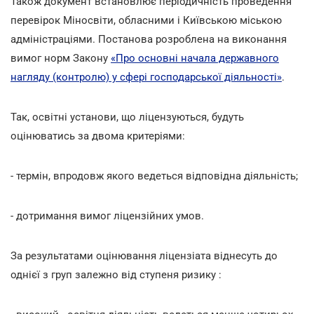
Також документ встановлює періодичність проведення
перевірок Міносвіти, обласними і Київською міською
адміністраціями. Постанова розроблена на виконання
вимог норм Закону
«Про основні начала державного
нагляду (контролю) у сфері господарської діяльності»
.
Так, освітні установи, що ліцензуються, будуть
оцінюватись за двома критеріями:
- термін, впродовж якого ведеться відповідна діяльність;
- дотримання вимог ліцензійних умов.
За результатами оцінювання ліцензіата віднесуть до
однієї з груп залежно від ступеня ризику :