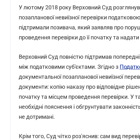
У лютому 2018 року Верховний Суд розглянув
позапланової невиїзної перевірки податковою 
підтримали позивача, який заявляв про поруш
проведення перевірки до її початку та надат
Верховний Суд повністю підтримав попередні 
між податковими суб'єктами. Згідно з
Податк
документальної позапланової невиїзної перев
документи: копію наказу про відповідне ріше
початку та місцем проведення перевірки. У т
необхідні пояснення і обгрунтувати законність
не дотримані.
Крім того, Суд чітко роз'яснив: сам вид перев