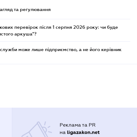
нагляд та регулювання
ових перевірок після 1 серпня 2026 року: чи буде
истого аркуша"?
служби може лише підприємство, а не його керівник
Реклама та PR
ligazakon.net
на