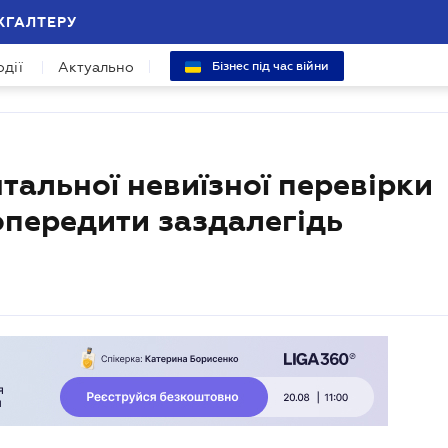
ХГАЛТЕРУ
одії
Актуально
Бізнес під час війни
альної невиїзної перевірки
попередити заздалегідь