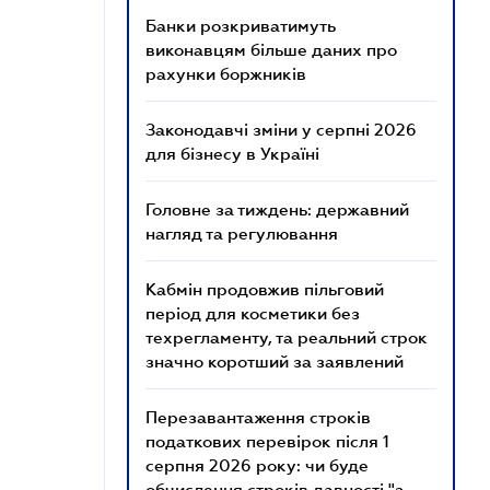
Банки розкриватимуть
виконавцям більше даних про
рахунки боржників
Законодавчі зміни у серпні 2026
для бізнесу в Україні
Головне за тиждень: державний
нагляд та регулювання
Кабмін продовжив пільговий
період для косметики без
техрегламенту, та реальний строк
значно коротший за заявлений
Перезавантаження строків
податкових перевірок після 1
серпня 2026 року: чи буде
обчислення строків давності "з