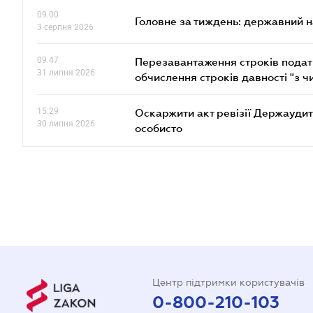
09.00
Головне за тиждень: державний 
3 серпня 2026
09.47
Перезавантаження строків податк
31 липня 2026
обчислення строків давності "з ч
15.29
Оскаржити акт ревізії Держаудит
30 липня 2026
особисто
Центр підтримки користувачів
0-800-210-103