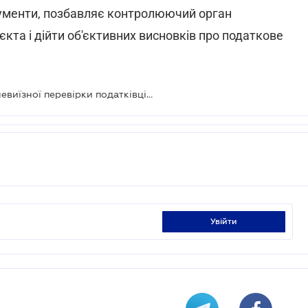
кументи, позбавляє контролюючий орган
єкта і дійти об'єктивних висновків про податкове
Про проведення документальної невиїзної перевірки податківці зобов'язані попередити заздалегідь
увійти