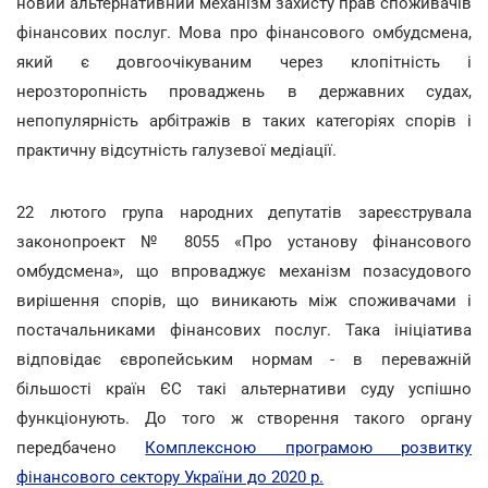
новий альтернативний механізм захисту прав споживачів
фінансових послуг. Мова про фінансового омбудсмена,
який є довгоочікуваним через клопітність і
нерозторопність проваджень в державних судах,
непопулярність арбітражів в таких категоріях спорів і
практичну відсутність галузевої медіації.
22 лютого група народних депутатів зареєструвала
законопроект № 8055 «Про установу фінансового
омбудсмена», що впроваджує механізм позасудового
вирішення спорів, що виникають між споживачами і
постачальниками фінансових послуг. Така ініціатива
відповідає європейським нормам - в переважній
більшості країн ЄС такі альтернативи суду успішно
функціонують. До того ж створення такого органу
передбачено
Комплексною програмою розвитку
фінансового сектору України до 2020 р.