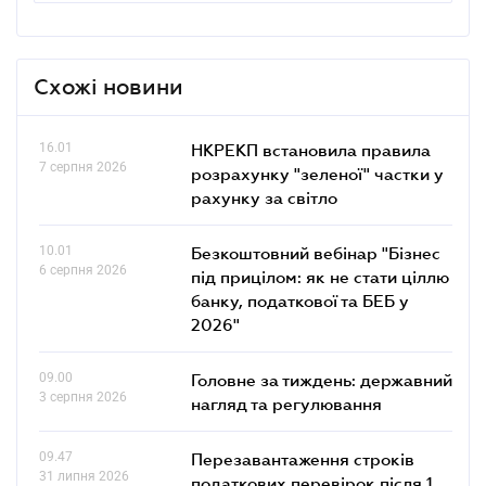
Схожі новини
16.01
НКРЕКП встановила правила
7 серпня 2026
розрахунку "зеленої" частки у
рахунку за світло
10.01
Безкоштовний вебінар "Бізнес
6 серпня 2026
під прицілом: як не стати ціллю
банку, податкової та БЕБ у
2026"
09.00
Головне за тиждень: державний
3 серпня 2026
нагляд та регулювання
09.47
Перезавантаження строків
31 липня 2026
податкових перевірок після 1