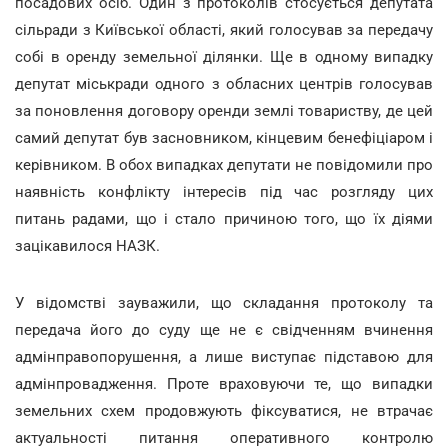
посадових осіб. Один з протоколів стосується депутата
сільради з Київської області, який голосував за передачу
собі в оренду земельної ділянки. Ще в одному випадку
депутат міськради одного з обласних центрів голосував
за поновлення договору оренди землі товариству, де цей
самий депутат був засновником, кінцевим бенефіціаром і
керівником. В обох випадках депутати не повідомили про
наявність конфлікту інтересів під час розгляду цих
питань радами, що і стало причиною того, що їх діями
зацікавилося НАЗК.
У відомстві зауважили, що складання протоколу та
передача його до суду ще не є свідченням вчинення
адмінправопорушення, а лише виступає підставою для
адмінпровадження. Проте враховуючи те, що випадки
земельних схем продовжують фіксуватися, не втрачає
актуальності питання оперативного контролю