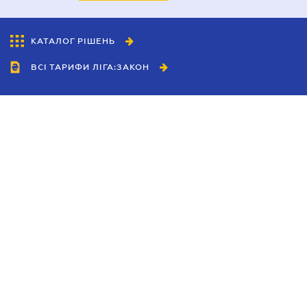
КАТАЛОГ РІШЕНЬ
ВСІ ТАРИФИ ЛІГА:ЗАКОН
Співробітництво
Агенти
Дилери
Політика конфіденційності
Умови використання сайту
Реклама
Блог
Новини компанії
Керівництва
Каталоги компаній