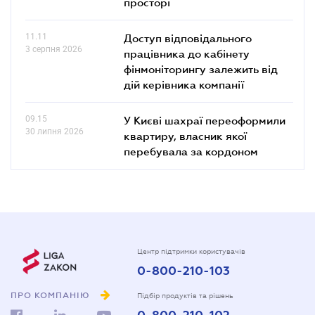
просторі
11.11
Доступ відповідального
3 серпня 2026
працівника до кабінету
фінмоніторингу залежить від
дій керівника компанії
09.15
У Києві шахраї переоформили
30 липня 2026
квартиру, власник якої
перебувала за кордоном
Центр підтримки користувачів
0-800-210-103
ПРО КОМПАНІЮ
Підбір продуктів та рішень