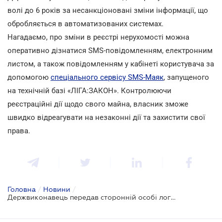
волі до 6 років за несанкціоновані зміни інформації, що
обробляється в автоматизованих системах.
Нагадаємо, про зміни в реєстрі нерухомості можна
оперативно дізнатися SMS-повідомленням, електронним
листом, а також повідомленням у кабінеті користувача за
допомогою
спеціального сервісу SMS-Маяк
, запущеного
на технічній базі «ЛІГА:ЗАКОН». Контролюючи
реєстраційні дії щодо свого майна, власник зможе
швидко відреагувати на незаконні дії та захистити свої
права.
Головна
/
Новини
/
Держвиконавець передав сторонній особі логін і пароль для доступу до Держреєстру прав на нерухомість