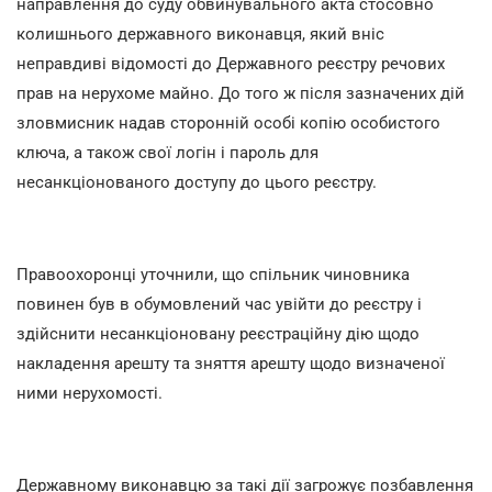
направлення до суду обвинувального акта стосовно
колишнього державного виконавця, який вніс
неправдиві відомості до Державного реєстру речових
прав на нерухоме майно. До того ж після зазначених дій
зловмисник надав сторонній особі копію особистого
ключа, а також свої логін і пароль для
несанкціонованого доступу до цього реєстру.
Правоохоронці уточнили, що спільник чиновника
повинен був в обумовлений час увійти до реєстру і
здійснити несанкціоновану реєстраційну дію щодо
накладення арешту та зняття арешту щодо визначеної
ними нерухомості.
Державному виконавцю за такі дії загрожує позбавлення