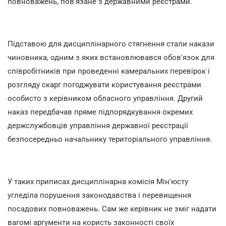
повноважень, пов'язане з державними реєстрами.
Підставою для дисциплінарного стягнення стали накази
чиновника, одним з яких встановлювався обов'язок для
співробітників при проведенні камеральних перевірок і
розгляду скарг погоджувати користування реєстрами
особисто з керівником обласного управління. Другий
наказ передбачав пряме підпорядкування окремих
держслужбовців управління державної реєстрації
безпосередньо начальнику територіального управління.
У таких приписах дисциплінарна комісія Мін'юсту
угледіла порушення законодавства і перевищення
посадових повноважень. Сам же керівник не зміг надати
вагомі аргументи на користь законності своїх