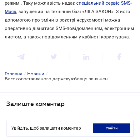
режимі. Таку можливість надає
спеціальний сервіс SMS-
Маяк
, запущений на технічній базі «ЛІГА:ЗАКОН». З його
допомогою про зміни в реєстрі нерухомості можна
оперативно дізнатися SMS-повідомленням, електронним
листом, а також повідомленням у кабінеті користувача.
Головна
/
Новини
/
Високопоставленого держслужбовця звільнено за спробу контролю над реєстрами
Залиште коментар
Увійдіть, щоб залишити коментар
увійти