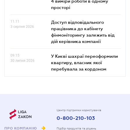
4 виміри роботи в одному
просторі
11.11
Доступ відповідального
3 серпня 2026
працівника до кабінету
фінмоніторингу залежить від
дій керівника компанії
09.15
У Києві шахраї переоформили
30 липня 2026
квартиру, власник якої
перебувала за кордоном
Центр підтримки користувачів
0-800-210-103
ПРО КОМПАНІЮ
Підбір продуктів та рішень