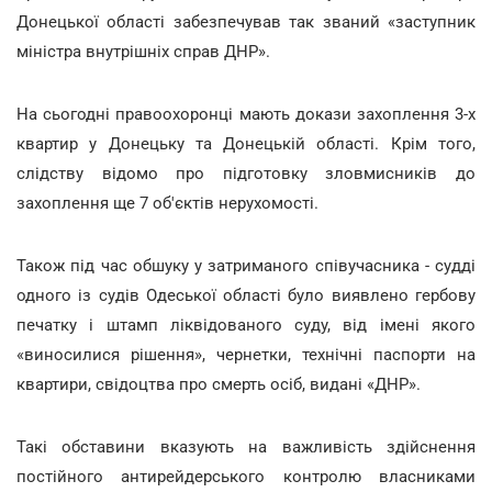
Донецької області забезпечував так званий «заступник
міністра внутрішніх справ ДНР».
На сьогодні правоохоронці мають докази захоплення 3-х
квартир у Донецьку та Донецькій області. Крім того,
слідству відомо про підготовку зловмисників до
захоплення ще 7 об'єктів нерухомості.
Також під час обшуку у затриманого співучасника - судді
одного із судів Одеської області було виявлено гербову
печатку і штамп ліквідованого суду, від імені якого
«виносилися рішення», чернетки, технічні паспорти на
квартири, свідоцтва про смерть осіб, видані «ДНР».
Такі обставини вказують на важливість здійснення
постійного антирейдерського контролю власниками