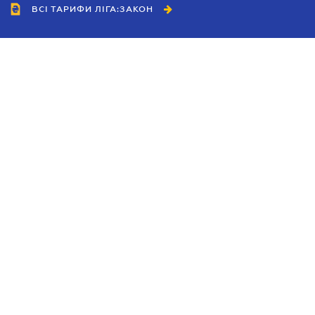
ВСІ ТАРИФИ ЛІГА:ЗАКОН
Співробітництво
Агенти
Дилери
Політика конфіденційності
Умови використання сайту
Реклама
Блог
Новини компанії
Керівництва
Каталоги компаній
Теми в центрі уваги
Підтримка та контакти