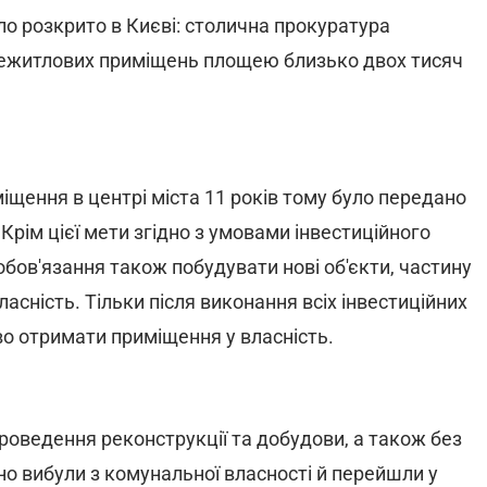
о розкрито в Києві: столична прокуратура
 нежитлових приміщень площею близько двох тисяч
іщення в центрі міста 11 років тому було передано
рім цієї мети згідно з умовами інвестиційного
обов'язання також побудувати нові об'єкти, частину
асність. Тільки після виконання всіх інвестиційних
во отримати приміщення у власність.
проведення реконструкції та добудови, а також без
о вибули з комунальної власності й перейшли у