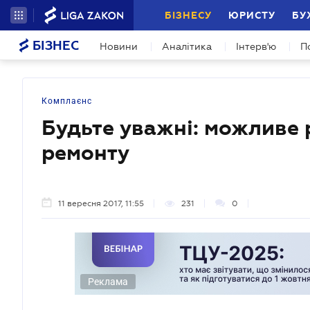
БІЗНЕСУ
ЮРИСТУ
БУ
БІЗНЕС
Новини
Аналітика
Інтерв'ю
П
Комплаєнс
Будьте уважні: можливе 
ремонту
11 вересня 2017, 11:55
231
0
Реклама