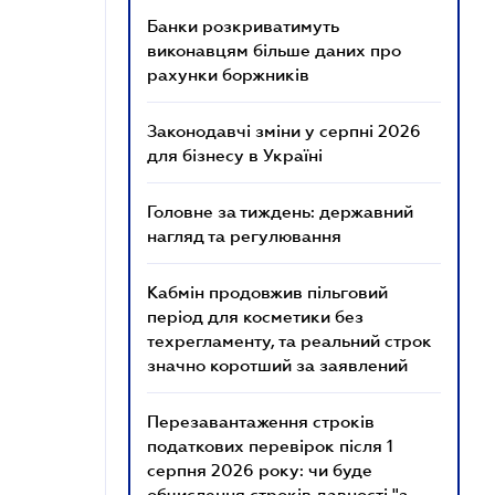
Банки розкриватимуть
виконавцям більше даних про
рахунки боржників
Законодавчі зміни у серпні 2026
для бізнесу в Україні
Головне за тиждень: державний
нагляд та регулювання
Кабмін продовжив пільговий
період для косметики без
техрегламенту, та реальний строк
значно коротший за заявлений
Перезавантаження строків
податкових перевірок після 1
серпня 2026 року: чи буде
обчислення строків давності "з