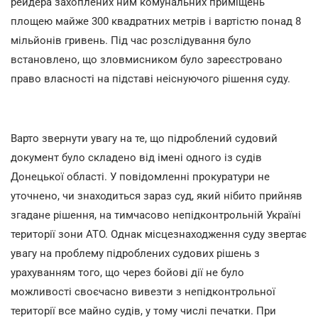
рейдера захоплених ним комунальних приміщень
площею майже 300 квадратних метрів і вартістю понад 8
мільйонів гривень. Під час розслідування було
встановлено, що зловмисником було зареєстровано
право власності на підставі неіснуючого рішення суду.
Варто звернути увагу на те, що підроблений судовий
документ було складено від імені одного із судів
Донецької області. У повідомленні прокуратури не
уточнено, чи знаходиться зараз суд, який нібито прийняв
згадане рішення, на тимчасово непідконтрольній Україні
території зони АТО. Однак місцезнаходження суду звертає
увагу на проблему підроблених судових рішень з
урахуванням того, що через бойові дії не було
можливості своєчасно вивезти з непідконтрольної
території все майно судів, у тому числі печатки. При