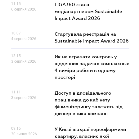
11.15
LIGA360 стала
6 серпня 2026
медіапартнером Sustainable
Impact Award 2026
10.07
Стартувала реєстрація на
4 серпня 2026
Sustainable Impact Award 2026
13.15
Як не втрачати контроль у
3 серпня 2026
щоденних задачах комплаєнса:
4 виміри роботи в одному
просторі
11.11
Доступ відповідального
3 серпня 2026
працівника до кабінету
фінмоніторингу залежить від
дій керівника компанії
09.15
У Києві шахраї переоформили
30 липня 2026
квартиру, власник якої