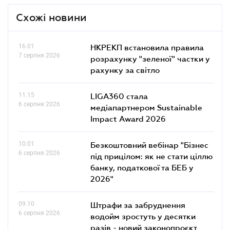
Схожі новини
16.01
НКРЕКП встановила правила
7 серпня 2026
розрахунку "зеленої" частки у
рахунку за світло
11.15
LIGA360 стала
6 серпня 2026
медіапартнером Sustainable
Impact Award 2026
10.01
Безкоштовний вебінар "Бізнес
6 серпня 2026
під прицілом: як не стати ціллю
банку, податкової та БЕБ у
2026"
09.10
Штрафи за забруднення
6 серпня 2026
водойм зростуть у десятки
разів - новий законопроєкт