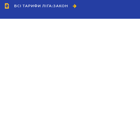
ВСІ ТАРИФИ ЛІГА:ЗАКОН
Співробітництво
Агенти
Дилери
Політика конфіденційності
Умови використання сайту
Реклама
Блог
Новини компанії
Керівництва
Каталоги компаній
Теми в центрі уваги
Підтримка та контакти