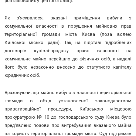
розташованих у центрі столиці.
Як з'ясувалося, вказані приміщення вибули з
комунальної власності в порушення майнових прав
територіальної громади міста Києва (поза волею
Київської міської ради). Так, на підставі підроблених
договорів купівлі-продажу право власності на
комунальне майно перейшло до фізичних осіб, а надалі
його було незаконно внесено до статутного капіталу
юридичних осіб.
Враховуючи, що майно вибуло з власності територіальної
громади в обхід установленої законодавством
приватизаційної процедури, Київською місцевою
прокуратурою № 10 до господарського суду Києва було
пред'явлено позови про витребування вказаного майна
на користь територіальної громади міста. Суд підтримав