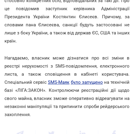
стосовно конкретних осіб, відповідальних за такі дії. Про
це повідомив заступник керівника Адміністрації
Президента України Костянтин Єлисеєв. Причому, за
словами пана Єлисеєва, санкції будуть застосовані не
лише з боку України, а також від держав ЄС, США та інших
країн.
Нагадаємо, власник може дізнатися про всі зміни в
реєстрі нерухомості з SMS-повідомлення, електронного
листа, а також сповіщення в кабінеті користувача.
Спеціальний сервіс
SMS-Маяк
було запущено
на технічній
базі «ЛІГА:ЗАКОН». Контролюючи реєстраційні дії щодо
свого майна, власник зможе оперативно відреагувати на
незаконні маніпуляції та припинити спроби рейдерського
захоплення.