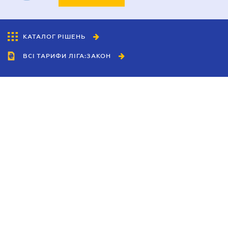
КАТАЛОГ РІШЕНЬ
ВСІ ТАРИФИ ЛІГА:ЗАКОН
Співробітництво
Агенти
Дилери
Політика конфіденційності
Умови використання сайту
Реклама
Блог
Новини компанії
Керівництва