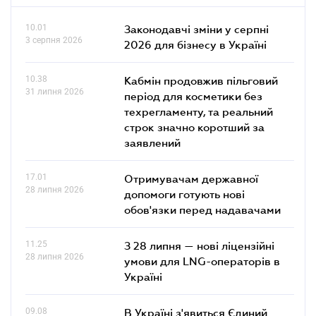
10.01
Законодавчі зміни у серпні
3 серпня 2026
2026 для бізнесу в Україні
10.38
Кабмін продовжив пільговий
31 липня 2026
період для косметики без
техрегламенту, та реальний
строк значно коротший за
заявлений
17.01
Отримувачам державної
28 липня 2026
допомоги готують нові
обов'язки перед надавачами
11.25
З 28 липня — нові ліцензійні
28 липня 2026
умови для LNG-операторів в
Україні
09.08
В Україні з'явиться Єдиний