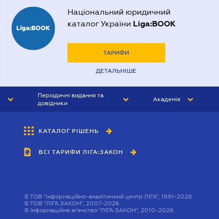
Національний юридичний
Liga:BOOK
каталог України
ТАРИФИ
ДЕТАЛЬНІШЕ
Періодичні видання та
Академія
довідники
ЮРИСТ&ЗАКОН
АКАДЕМІЯ ЛІГА:ЗАКОН
КАТАЛОГ РІШЕНЬ
БУХГАЛТЕР&ЗАКОН
ВСІ ТАРИФИ ЛІГА:ЗАКОН
ВІСНИК МСФЗ
ІНТЕРБУХ
ОСОБИСТИЙ ЕКСПЕРТ
©
ТОВ "інформаційно-аналітичний центр ЛІГА", 1991-2026.
©
ТОВ "ЛІГА ЗАКОН", 2007-2026.
©
Інформаційне агенство "ЛІГА:ЗАКОН", 2010-2026.