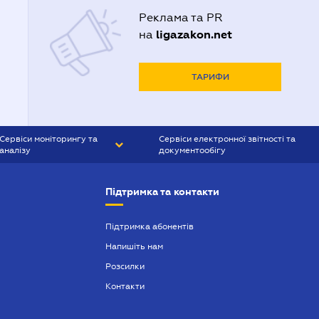
Реклама та PR
ligazakon.net
на
ТАРИФИ
Сервіси моніторингу та
Сервіси електронної звітності та
аналізу
документообігу
CONTR AGENT
Liga:REPORT
Підтримка та контакти
SMS-МАЯК
VERDICTUM
Підтримка абонентів
Напишіть нам
SEMANTRUM
Розсилки
SMS-МАЯК ІПОТЕКА
Контакти