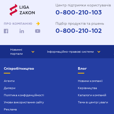
Центр підтримки користувачів
0-800-210-103
Підбір продуктів та рішень
ПРО КОМПАНІЮ
0-800-210-102
Новинні
Інформаційно-правові системи
портали
ЮРЛІГА
Право України
Співробітництво
Блог
БІЗНЕС
ГРАНД
БУХГАЛТЕР.ua
ПРАЙМ
Агенти
Новини компанії
Дилери
Керівництва
БУХГАЛТЕР ПРОФ
Політика конфіденційності
Каталоги компаній
ЮРИСТ ПРОФ
Умови використання сайту
Теми в центрі уваги
ЮРИСТ
Реклама