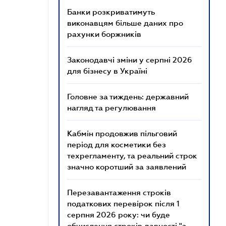
Банки розкриватимуть
виконавцям більше даних про
рахунки боржників
Законодавчі зміни у серпні 2026
для бізнесу в Україні
Головне за тиждень: державний
нагляд та регулювання
Кабмін продовжив пільговий
період для косметики без
техрегламенту, та реальний строк
значно коротший за заявлений
Перезавантаження строків
податкових перевірок після 1
серпня 2026 року: чи буде
обчислення строків давності "з