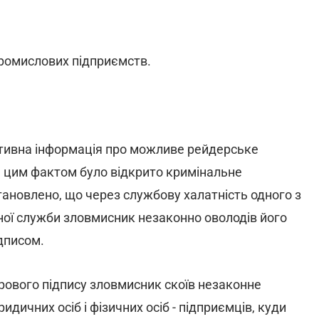
ромислових підприємств.
тивна інформація про можливе рейдерське
а цим фактом було відкрито кримінальне
новлено, що через службову халатність одного з
ної служби зловмисник незаконно оволодів його
дписом.
ового підпису зловмисник скоїв незаконне
ичних осіб і фізичних осіб - підприємців, куди