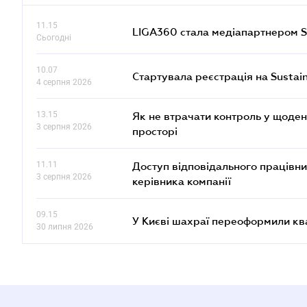
11.15
LIGA360 стала медіапартнером S
Сьогодні
10.07
Стартувала реєстрація на Sustai
4 серпня 2026
13.15
Як не втрачати контроль у щоден
3 серпня 2026
просторі
11.11
Доступ відповідального працівни
3 серпня 2026
керівника компанії
09.15
У Києві шахраї переоформили кв
30 липня 2026