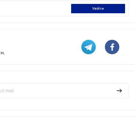
увійти
н.