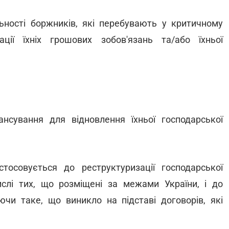
льності боржників, які перебувають у критичному
ції їхніх грошових зобов'язань та/або їхньої
нсування для відновлення їхньої господарської
стосовується до реструктуризації господарської
ислі тих, що розміщені за межами України, і до
чи таке, що виникло на підставі договорів, які