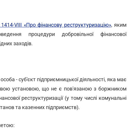
 1414-VIII «Про фінансову реструктуризацію»
, яким
едення процедури добровільної фінансової
дних заходів.
соба - суб'єкт підприємницької діяльності, яка має
совою установою, що не є пов'язаною з боржником
ансової реструктуризації (у тому числі комунальні
станов та казенних підприємств).
метою: