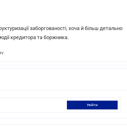
уктуризації заборгованості, хоча й більш детально
одії кредитора та боржника.
ву
увійти