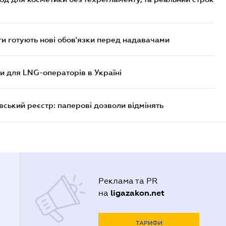
 готують нові обов'язки перед надавачами
ви для LNG-операторів в Україні
вський реєстр: паперові дозволи відмінять
Реклама та PR
ligazakon.net
на
ТАРИФИ