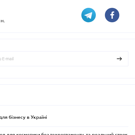
н.
для бізнесу в Україні
од для косметики без техрегламенту, та реальний строк