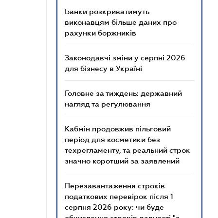
Банки розкриватимуть
виконавцям більше даних про
рахунки боржників
Законодавчі зміни у серпні 2026
для бізнесу в Україні
Головне за тиждень: державний
нагляд та регулювання
Кабмін продовжив пільговий
період для косметики без
техрегламенту, та реальний строк
значно коротший за заявлений
Перезавантаження строків
податкових перевірок після 1
серпня 2026 року: чи буде
обчислення строків давності "з