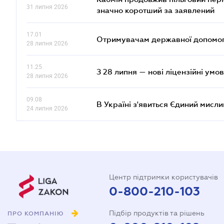
31 липня 2026
значно коротший за заявлений
17.01
Отримувачам державної допомоги
28 липня 2026
11.25
З 28 липня — нові ліцензійні умо
28 липня 2026
09.08
В Україні з'явиться Єдиний мисли
24 липня 2026
Центр підтримки користувачів
0-800-210-103
Підбір продуктів та рішень
ПРО КОМПАНІЮ