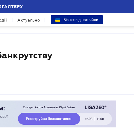
ХГАЛТЕРУ
одії
Актуально
Бізнес під час війни
банкрутству