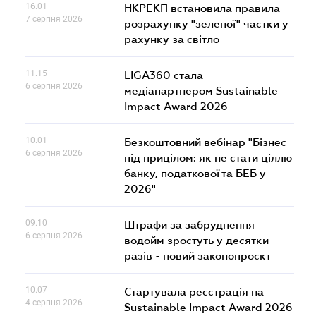
16.01
НКРЕКП встановила правила
7 серпня 2026
розрахунку "зеленої" частки у
рахунку за світло
11.15
LIGA360 стала
6 серпня 2026
медіапартнером Sustainable
Impact Award 2026
10.01
Безкоштовний вебінар "Бізнес
6 серпня 2026
під прицілом: як не стати ціллю
банку, податкової та БЕБ у
2026"
09.10
Штрафи за забруднення
6 серпня 2026
водойм зростуть у десятки
разів - новий законопроєкт
10.07
Стартувала реєстрація на
4 серпня 2026
Sustainable Impact Award 2026