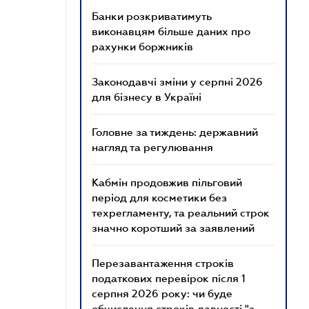
Банки розкриватимуть
виконавцям більше даних про
рахунки боржників
Законодавчі зміни у серпні 2026
для бізнесу в Україні
Головне за тиждень: державний
нагляд та регулювання
Кабмін продовжив пільговий
період для косметики без
техрегламенту, та реальний строк
значно коротший за заявлений
Перезавантаження строків
податкових перевірок після 1
серпня 2026 року: чи буде
обчислення строків давності "з