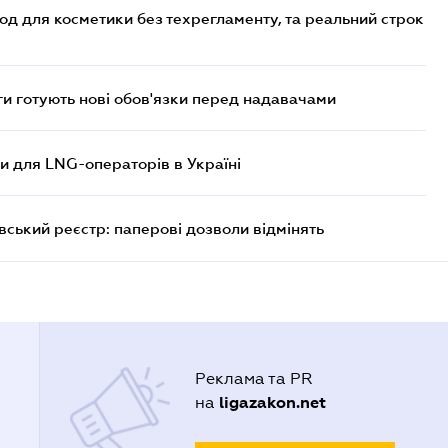
од для косметики без техрегламенту, та реальний строк
 готують нові обов'язки перед надавачами
ви для LNG-операторів в Україні
вський реєстр: паперові дозволи відмінять
Реклама та PR
ligazakon.net
на