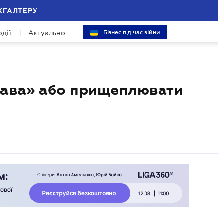
ХГАЛТЕРУ
одії
Актуально
Бізнес під час війни
рава» або прищеплювати