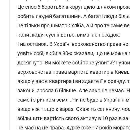
Це спосіб боротьби з корупцією шляхом прозоро
робить людей багатшими. А багаті люди біль
не тільки про шматок хліба, а й про те саме в
коли люди, суспільство, вимагає посадок.
І на останок. В Україні верховенство права не
уявіть собі, якби в 90-х сказали, що не можн
досягнуто. Ви можете собі таке уявити? І уяви
верховенства права вартість квартир в Києві,
якщо у вас є квартира і ви здаєте її в оренду, 
закони, зросла б більше. Але законів немає. Н
саме і з ринком землі. Чи не буде в Україні нім
вище ніж ті, що є зараз. Скажіть селянину, чо
збільшити вартість свого активу в 10 разів за 
не має на це права. Адже вже 17 років морат