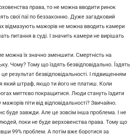
рховенства права, то не можна вводити ринок
тять свої паї по беззаконню. Дуже загадковий
удах відмазують мажорів не можна вводить камери
ать питання в суді. І значить камери не вирішать
ле можна їх значно зменшити. Смертність на
ьку. Чому? Тому що їздять безвідповідально. Їздять
- це результат безвідповідальності. І підвищенням
я який штраф, якщо ти його не платиш. Коли
орогах миттєво покращитися. Люди стануть їздити
мажорів піти від відповідальності? Звичайно.
с буде завжди. Але це зовсім інша проблема. І не
ч людей, поки не буде верховенства права. Тому що
вши 99% проблем. А потім вже боротися за