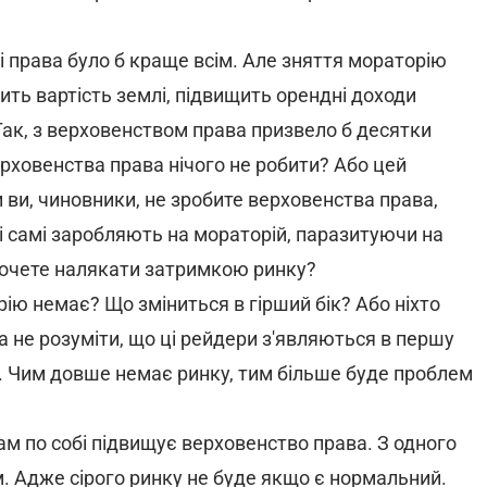
і права було б краще всім. Але зняття мораторію
ить вартість землі, підвищить орендні доходи
 Так, з верховенством права призвело б десятки
верховенства права нічого не робити? Або цей
 ви, чиновники, не зробите верховенства права,
і самі заробляють на мораторій, паразитуючи на
 хочете налякати затримкою ринку?
ію немає? Що зміниться в гірший бік? Або ніхто
на не розуміти, що ці рейдери з'являються в першу
у. Чим довше немає ринку, тим більше буде проблем
ам по собі підвищує верховенство права. З одного
м. Адже сірого ринку не буде якщо є нормальний.