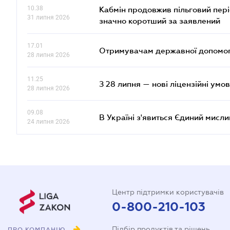
10.38
Кабмін продовжив пільговий пері
31 липня 2026
значно коротший за заявлений
17.01
Отримувачам державної допомоги
28 липня 2026
11.25
З 28 липня — нові ліцензійні умо
28 липня 2026
09.08
В Україні з'явиться Єдиний мисли
24 липня 2026
Центр підтримки користувачів
0-800-210-103
Підбір продуктів та рішень
ПРО КОМПАНІЮ