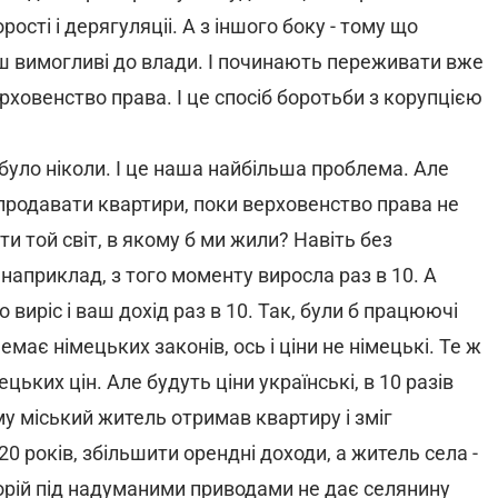
сті і дерягуляціі. А з іншого боку - тому що
ш вимогливі до влади. І починають переживати вже
ерховенство права. І це спосіб боротьби з корупцією
 було ніколи. І це наша найбільша проблема. Але
а продавати квартири, поки верховенство права не
ти той світ, в якому б ми жили? Навіть без
 наприклад, з того моменту виросла раз в 10. А
то виріс і ваш дохід раз в 10. Так, були б працюючі
емає німецьких законів, ось і ціни не німецькі. Те ж
ецьких цін. Але будуть ціни українські, в 10 разів
му міський житель отримав квартиру і зміг
20 років, збільшити орендні доходи, а житель села -
орій під надуманими приводами не дає селянину