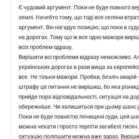
Є чудовий аргумент. Поки не буде повного ве
землі. Начебто тому, що тоді все селяни втра
аргумент. Він нагадує позицію, що поки в с
на дорогах. Тому що ж все одно мажори виріш
всіх проблем одразу.
Вирішити всі проблеми відразу неможливо. А
українських дорогах в рази вища за європейс
все. Не тільки мажори. Пробки, безліч аварій 
штрафу це питання не вирішиш, бо яка різниц
прийде пора відповідальності, ситуація на д
обережніше. Чи залишиться при цьому шанс у 
Поки не буде повністю почищені суди, цей шан
можна чекати і просто терпіти загибелі тися
ситуацію поліпшити можна вже зараз. Виріши