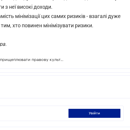
 з неї високі доходи.
ість мінімізації цих самих ризиків - взагалі дуже
 тим, хто повинен мінімізувати ризики.
ра.
Чекати «верховенства права» або прищеплювати правову культуру?
увійти