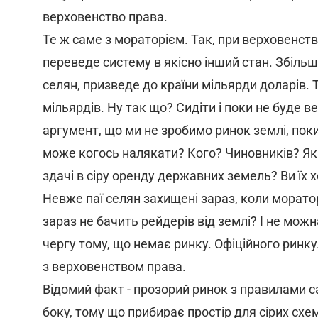
верховенство права.
Те ж саме з мораторієм. Так, при верховенств
переведе систему в якісно інший стан. Збільш
селян, призведе до країни мільярди доларів.
мільярдів. Ну так що? Сидіти і поки не буде 
аргумент, що ми не зробимо ринок землі, поки
може когось налякати? Кого? Чиновників? Як
здачі в сіру оренду державних земель? Ви їх
Невже паї селян захищені зараз, коли моратор
зараз не бачить рейдерів від землі? І не мож
чергу тому, що немає ринку. Офіційного ринк
з верховенством права.
Відомий факт - прозорий ринок з правилами с
боку, тому що прибирає простір для сірих схе