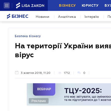
БІЗНЕСУ
ЮРИСТУ
БУ
БІЗНЕС
Новини
Аналітика
Інтерв'ю
П
Безпека бізнесу
На території України ви
вірус
3 жовтня 2018, 11:20
1712
0
Реклама