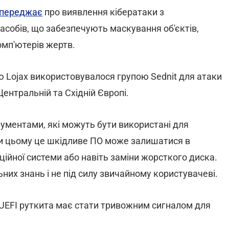
переджає
про виявлення кібератаки з
асобів, що забезпечують маскування об'єктів,
омп'ютерів жертв.
 Lojax використовувалося групою Sednit для атаки
Центральній та Східній Європі.
рументами, які можуть бути використані для
ри цьому це шкідливе ПО може залишатися в
ційної системи або навіть заміни жорсткого диска.
них знань і не під силу звичайному користувачеві.
UEFI руткита має стати тривожним сигналом для