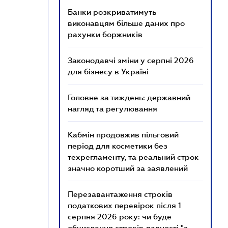
Банки розкриватимуть
виконавцям більше даних про
рахунки боржників
Законодавчі зміни у серпні 2026
для бізнесу в Україні
Головне за тиждень: державний
нагляд та регулювання
Кабмін продовжив пільговий
період для косметики без
техрегламенту, та реальний строк
значно коротший за заявлений
Перезавантаження строків
податкових перевірок після 1
серпня 2026 року: чи буде
обчислення строків давності "з