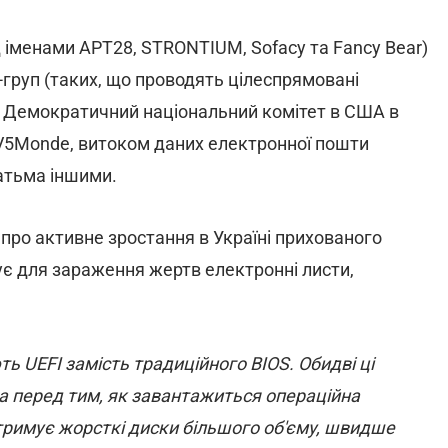
д іменами APT28, STRONTIUM, Sofacy та Fancy Bear)
-груп (таких, що проводять цілеспрямовані
на Демократичний національний комітет в США в
TV5Monde, витоком даних електронної пошти
гатьма іншими.
про активне зростання в Україні прихованого
ує для зараження жертв електронні листи,
ь UEFI замість традиційного BIOS. Обидві ці
а перед тим, як завантажиться операційна
дтримує жорсткі диски більшого об'єму, швидше