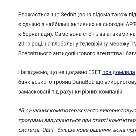
Вважається, що Sednit (вона відома також пі
є однією з найбільш активних на сьогодні АРТ
кібернапади). Саме вона стоїть за атаками 
2016 році, на глобальну телевізійну мережу 
Всесвітнього антидопінгового агентства і ба
Нагадаємо, що нещодавно ESET
повідомляла
банківського трояна DanaBot, що використов
замасковані під рахунки різних компаній.
*В сучасних комп'ютерах часто використовуют
програми запускаються при старті комп'ютер
система. UEFI - більше нове рішення, вона пі