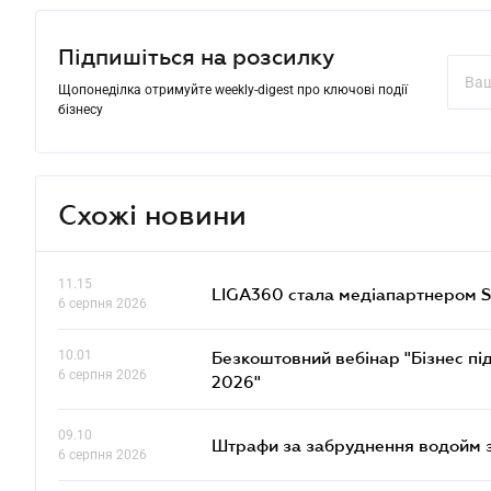
Підпишіться на розсилку
Щопонеділка отримуйте weekly-digest про ключові події
бізнесу
Схожі новини
11.15
LIGA360 стала медіапартнером S
6 серпня 2026
10.01
Безкоштовний вебінар "Бізнес під
6 серпня 2026
2026"
09.10
Штрафи за забруднення водойм зр
6 серпня 2026