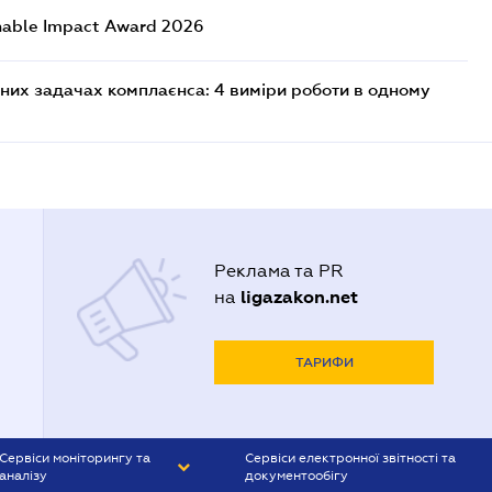
nable Impact Award 2026
них задачах комплаєнса: 4 виміри роботи в одному
Реклама та PR
ligazakon.net
на
ТАРИФИ
Сервіси моніторингу та
Сервіси електронної звітності та
аналізу
документообігу