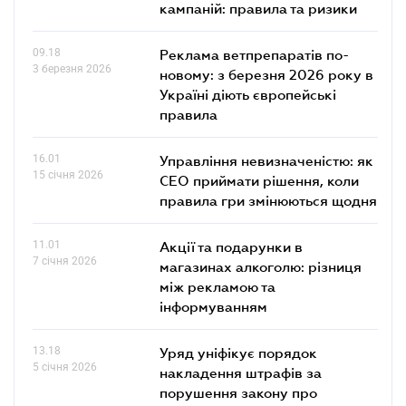
кампаній: правила та ризики
09.18
Реклама ветпрепаратів по-
3 березня 2026
новому: з березня 2026 року в
Україні діють європейські
правила
16.01
Управління невизначеністю: як
15 січня 2026
СЕО приймати рішення, коли
правила гри змінюються щодня
11.01
Акції та подарунки в
7 січня 2026
магазинах алкоголю: різниця
між рекламою та
інформуванням
13.18
Уряд уніфікує порядок
5 січня 2026
накладення штрафів за
порушення закону про