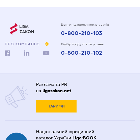
Центр підтримки користувачів
0-800-210-103
ПРО КОМПАНІЮ
Підбір продуктів та рішень
0-800-210-102
Реклама та PR
на
ligazakon.net
ТАРИФИ
Національний юридичний
каталог України
Liga:BOOK