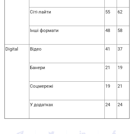
Сіті-лайти
55
62
Інші формати
48
58
Digital
Відео
41
37
Банери
21
19
Соцмережі
19
21
У додатках
24
24