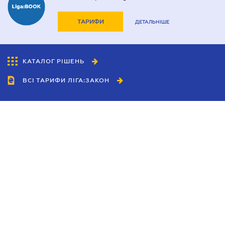
ТАРИФИ
ДЕТАЛЬНІШЕ
КАТАЛОГ РІШЕНЬ
ВСІ ТАРИФИ ЛІГА:ЗАКОН
Співробітництво
Агенти
Дилери
Політика конфіденційності
Умови використання сайту
Реклама
Блог
Новини компанії