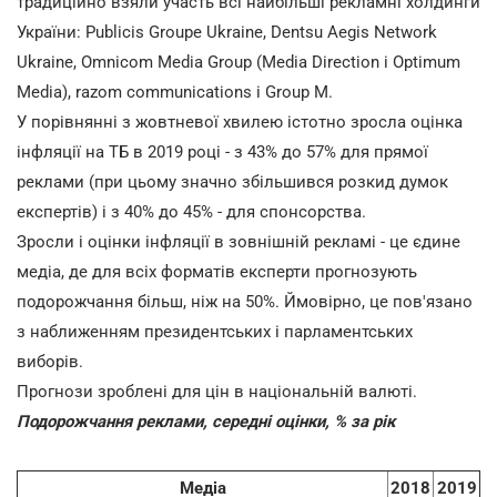
традиційно взяли участь всі найбільші рекламні холдинги
України: Publicis Groupe Ukraine, Dentsu Aegis Network
Ukraine, Omnicom Media Group (Media Direction і Optimum
Media), razom communications і Group M.
У порівнянні з жовтневої хвилею істотно зросла оцінка
інфляції на ТБ в 2019 році - з 43% до 57% для прямої
реклами (при цьому значно збільшився розкид думок
експертів) і з 40% до 45% - для спонсорства.
Зросли і оцінки інфляції в зовнішній рекламі - це єдине
медіа, де для всіх форматів експерти прогнозують
подорожчання більш, ніж на 50%. Ймовірно, це пов'язано
з наближенням президентських і парламентських
виборів.
Прогнози зроблені для цін в національній валюті.
Подорожчання реклами, середні оцінки, % за рік
Медіа
2018
2019