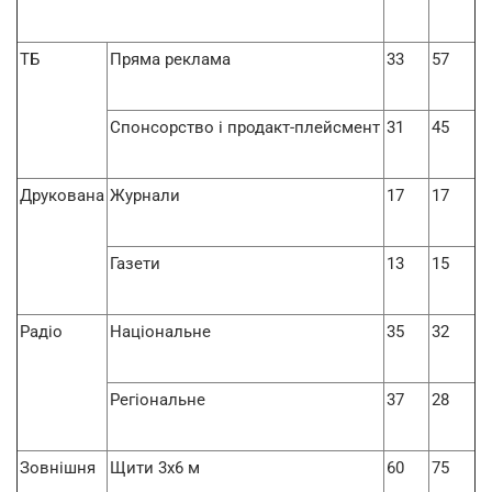
ТБ
Пряма реклама
33
57
Спонсорство і продакт-плейсмент
31
45
Друкована
Журнали
17
17
Газети
13
15
Радіо
Національне
35
32
Регіональне
37
28
Зовнішня
Щити 3х6 м
60
75