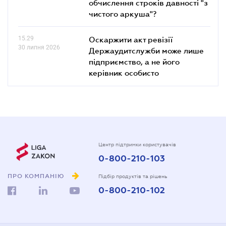
обчислення строків давності "з
чистого аркуша"?
15.29
Оскаржити акт ревізії
30 липня 2026
Держаудитслужби може лише
підприємство, а не його
керівник особисто
Центр підтримки користувачів
0-800-210-103
ПРО КОМПАНІЮ
Підбір продуктів та рішень
0-800-210-102