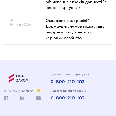
обчислення строків давності "з
чистого аркуша"?
15.29
Оскаржити акт ревізії
30 липня 2026
Держаудитслужби може лише
підприємство, а не його
керівник особисто
Центр підтримки користувачів
0-800-210-103
ПРО КОМПАНІЮ
Підбір продуктів та рішень
0-800-210-102