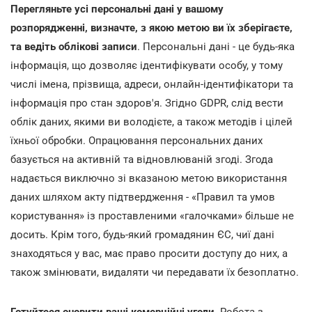
Перегляньте усі персональні дані у вашому
розпорядженні, визначте, з якою метою ви їх зберігаєте,
та ведіть облікові записи
. Персональні дані - це будь-яка
інформація, що дозволяє ідентифікувати особу, у тому
числі імена, прізвища, адреси, онлайн-ідентифікатори та
інформація про стан здоров'я. Згідно GDPR, слід вести
облік даних, якими ви володієте, а також методів і цілей
їхньої обробки. Опрацювання персональних даних
базується на активній та відновлюваній згоді. Згода
надається виключно зі вказаною метою використання
даних шляхом акту підтвердження - «Правил та умов
користування» із проставленими «галочками» більше не
досить. Крім того, будь-який громадянин ЄС, чиї дані
знаходяться у вас, має право просити доступу до них, а
також змінювати, видаляти чи передавати їх безоплатно.
Готуйтеся оновити ваші комерційні угоди
. Робота з