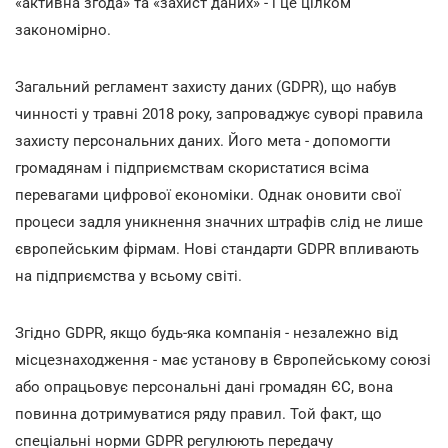
«активна згода» та «захист даних» - і це цілком
закономірно.
Загальний регламент захисту даних (GDPR), що набув
чинності у травні 2018 року, запроваджує суворі правила
захисту персональних даних. Його мета - допомогти
громадянам і підприємствам скористатися всіма
перевагами цифрової економіки. Однак оновити свої
процеси задля уникнення значних штрафів слід не лише
європейським фірмам. Нові стандарти GDPR впливають
на підприємства у всьому світі.
Згідно GDPR, якщо будь-яка компанія - незалежно від
місцезнаходження - має установу в Європейському союзі
або опрацьовує персональні дані громадян ЄС, вона
повинна дотримуватися ряду правил. Той факт, що
спеціальні норми GDPR регулюють передачу