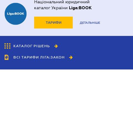
Національний юридичний
каталог України
Liga:BOOK
ТАРИФИ
ДЕТАЛЬНІШЕ
КАТАЛОГ РІШЕНЬ
ВСІ ТАРИФИ ЛІГА:ЗАКОН
Співробітництво
Агенти
Дилери
Політика конфіденційності
Умови використання сайту
Реклама
Блог