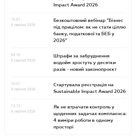
Impact Award 2026
10.01
Безкоштовний вебінар "Бізнес
6 серпня 2026
під прицілом: як не стати ціллю
банку, податкової та БЕБ у
2026"
09.10
Штрафи за забруднення
6 серпня 2026
водойм зростуть у десятки
разів - новий законопроєкт
10.07
Стартувала реєстрація на
4 серпня 2026
Sustainable Impact Award 2026
13.15
Як не втрачати контроль у
3 серпня 2026
щоденних задачах комплаєнса:
4 виміри роботи в одному
просторі