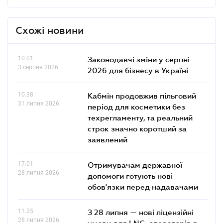
Схожі новини
10.01
Законодавчі зміни у серпні
3 серпня 2026
2026 для бізнесу в Україні
10.38
Кабмін продовжив пільговий
31 липня 2026
період для косметики без
техрегламенту, та реальний
строк значно коротший за
заявлений
17.01
Отримувачам державної
28 липня 2026
допомоги готують нові
обов'язки перед надавачами
11.25
З 28 липня — нові ліцензійні
28 липня 2026
умови для LNG-операторів в