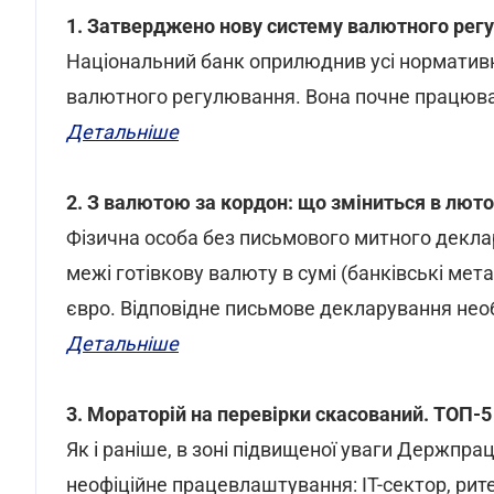
1. Затверджено нову систему валютного рег
Національний банк оприлюднив усі нормативно
валютного регулювання. Вона почне працюва
Детальніше
2. З валютою за кордон: що зміниться в лют
Фізична особа без письмового митного деклар
межі готівкову валюту в сумі (банківські мет
євро. Відповідне письмове декларування необ
Детальніше
3. Мораторій на перевірки скасований. ТОП-5
Як і раніше, в зоні підвищеної уваги Держпра
неофіційне працевлаштування: IT-сектор, ритей