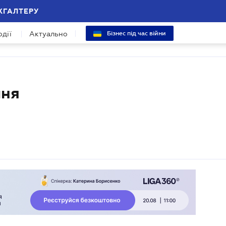
ХГАЛТЕРУ
одії
Актуально
Бізнес під час війни
чня