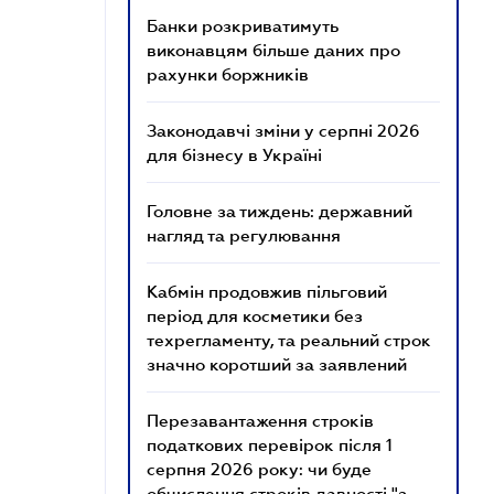
Банки розкриватимуть
виконавцям більше даних про
рахунки боржників
Законодавчі зміни у серпні 2026
для бізнесу в Україні
Головне за тиждень: державний
нагляд та регулювання
Кабмін продовжив пільговий
період для косметики без
техрегламенту, та реальний строк
значно коротший за заявлений
Перезавантаження строків
податкових перевірок після 1
серпня 2026 року: чи буде
обчислення строків давності "з