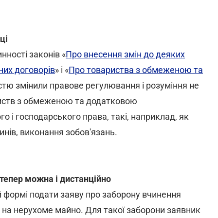
ці
нності законів «
Про внесення змін до деяких
них договорів
» і «
Про товариства з обмеженою та
істю змінили правове регулювання і розуміння не
риств з обмеженою та додатковою
го і господарського права, такі, наприклад, як
инів, виконання зобов'язань.
 тепер можна і дистанційно
й формі подати заяву про заборону вчинення
 на нерухоме майно. Для такої заборони заявник