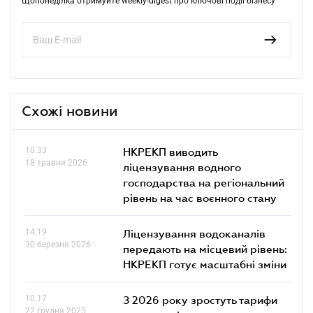
Щопонеділка отримуйте weekly-digest про ключові події бізнесу
Схожі новини
10.33
НКРЕКП виводить
18 травня 2026
ліцензування водного
господарства на регіональний
рівень на час воєнного стану
14.19
Ліцензування водоканалів
30 березня 2026
передають на місцевий рівень:
НКРЕКП готує масштабні зміни
10.17
З 2026 року зростуть тарифи
22 грудня 2025