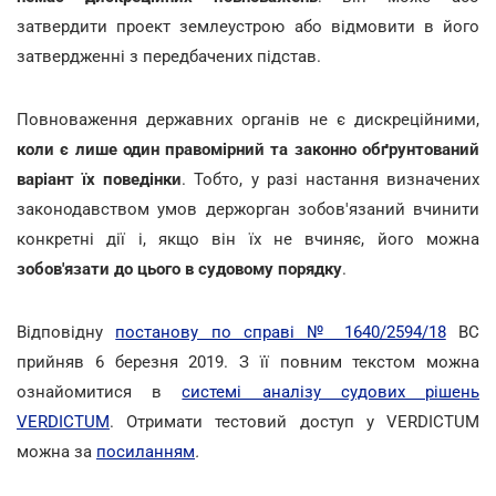
затвердити проект землеустрою або відмовити в його
затвердженні з передбачених підстав.
Повноваження державних органів не є дискреційними,
коли є лише один правомірний та законно обґрунтований
варіант їх поведінки
. Тобто, у разі настання визначених
законодавством умов держорган зобов'язаний вчинити
конкретні дії і, якщо він їх не вчиняє, його можна
зобов'язати до цього в судовому порядку
.
Відповідну
постанову по справі № 1640/2594/18
ВС
прийняв 6 березня 2019. З її повним текстом можна
ознайомитися в
системі аналізу судових рішень
VERDICTUM
. Отримати тестовий доступ у VERDICTUM
можна за
посиланням
.