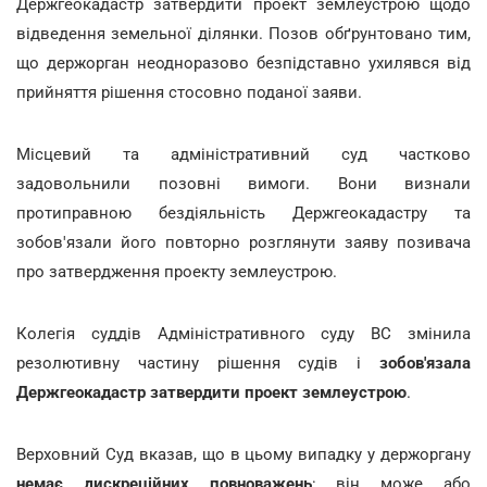
Держгеокадастр затвердити проект землеустрою щодо
відведення земельної ділянки. Позов обґрунтовано тим,
що держорган неодноразово безпідставно ухилявся від
прийняття рішення стосовно поданої заяви.
Місцевий та адміністративний суд частково
задовольнили позовні вимоги. Вони визнали
протиправною бездіяльність Держгеокадастру та
зобов'язали його повторно розглянути заяву позивача
про затвердження проекту землеустрою.
Колегія суддів Адміністративного суду ВС змінила
резолютивну частину рішення судів і
зобов'язала
Держгеокадастр затвердити проект землеустрою
.
Верховний Суд вказав, що в цьому випадку у держоргану
немає дискреційних повноважень
: він може або