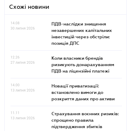
Схожі новини
14.08
ПДВ-наслідки знищення
30 липня 2026
незавершених капітальних
інвестицій через обстріли:
позиція ДПС
12.26
Коли власники брендів
27 липня 2026
ризикують донарахуванням
ПДВ на ліцензійні платежі
14.00
Новації приватизації:
13 липня 2026
встановлено вимоги до
розкриття даних про активи
11.11
Страхування воєнних ризиків:
13 липня 2026
спрощено правила
підтвердження збитків