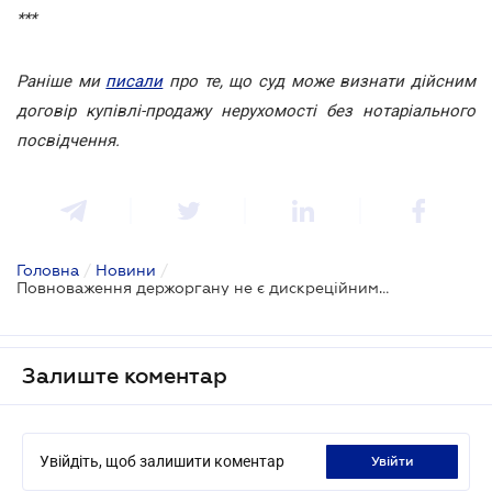
***
Раніше ми
писали
про те, що суд може визнати дійсним
договір купівлі-продажу нерухомості без нотаріального
посвідчення.
Головна
/
Новини
/
Повноваження держоргану не є дискреційними, якщо законом встановлено тільки один варіант рішення
Залиште коментар
Увійдіть, щоб залишити коментар
увійти