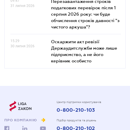
09.47
Перезавантаження строків
31 липня 2026
податкових перевірок після 1
серпня 2026 року: чи буде
обчислення строків давності "з
чистого аркуша"?
15.29
Оскаржити акт ревізії
30 липня 2026
Держаудитслужби може лише
підприємство, а не його
керівник особисто
Центр підтримки користувачів
0-800-210-103
ПРО КОМПАНІЮ
Підбір продуктів та рішень
0-800-210-102