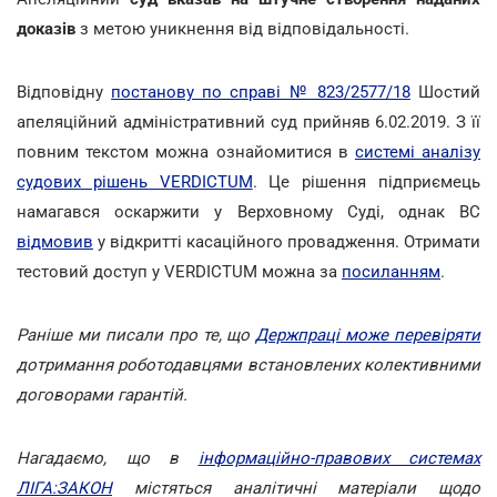
доказів
з метою уникнення від відповідальності.
Відповідну
постанову по справі № 823/2577/18
Шостий
апеляційний адміністративний суд прийняв 6.02.2019. З її
повним текстом можна ознайомитися в
системі аналізу
судових рішень VERDICTUM
. Це рішення підприємець
намагався оскаржити у Верховному Суді, однак ВС
відмовив
у відкритті касаційного провадження. Отримати
тестовий доступ у VERDICTUM можна за
посиланням
.
Раніше ми писали про те, що
Держпраці може перевіряти
дотримання роботодавцями встановлених колективними
договорами гарантій.
Нагадаємо, що в
інформаційно-правових системах
ЛІГА:ЗАКОН
містяться аналітичні матеріали щодо