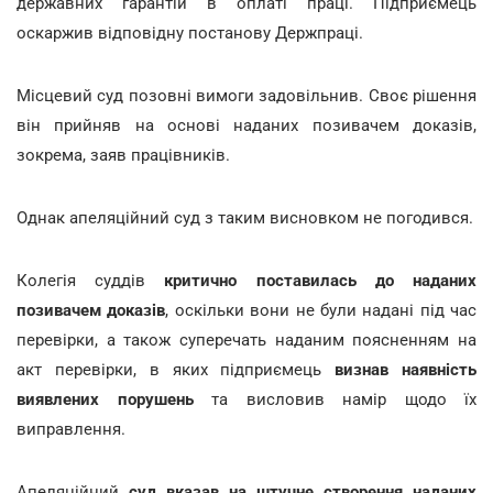
державних гарантій в оплаті праці. Підприємець
оскаржив відповідну постанову Держпраці.
Місцевий суд позовні вимоги задовільнив. Своє рішення
він прийняв на основі наданих позивачем доказів,
зокрема, заяв працівників.
Однак апеляційний суд з таким висновком не погодився.
Колегія суддів
критично поставилась до наданих
позивачем доказів
, оскільки вони не були надані під час
перевірки, а також суперечать наданим поясненням на
акт перевірки, в яких підприємець
визнав наявність
виявлених порушень
та висловив намір щодо їх
виправлення.
Апеляційний
суд вказав на штучне створення наданих