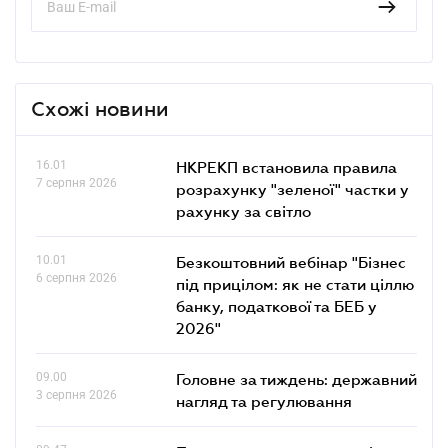
Схожі новини
16.01
НКРЕКП встановила правила
7 серпня 2026
розрахунку "зеленої" частки у
рахунку за світло
10.01
Безкоштовний вебінар "Бізнес
6 серпня 2026
під прицілом: як не стати ціллю
банку, податкової та БЕБ у
2026"
09.00
Головне за тиждень: державний
3 серпня 2026
нагляд та регулювання