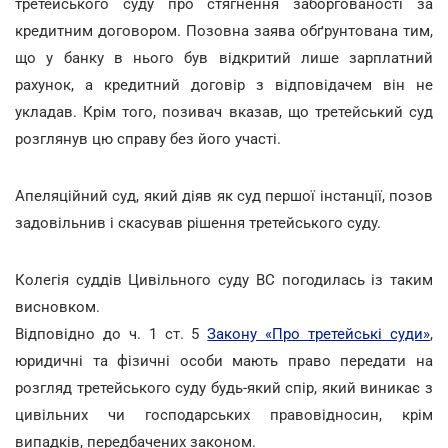
третейського суду про стягнення заборгованості за
кредитним договором. Позовна заява обґрунтована тим,
що у банку в нього був відкритий лише зарплатний
рахунок, а кредитний договір з відповідачем він не
укладав. Крім того, позивач вказав, що третейський суд
розглянув цю справу без його участі.
Апеляційний суд, який діяв як суд першої інстанції, позов
задовільнив і скасував рішення третейського суду.
Колегія суддів Цивільного суду ВС погодилась із таким
висновком.
Відповідно до ч. 1 ст. 5
Закону «Про третейські суди»
,
юридичні та фізичні особи мають право передати на
розгляд третейського суду будь-який спір, який виникає з
цивільних чи господарських правовідносин, крім
випадків, передбачених законом.