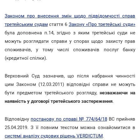
Законом про внесення змін щодо підвідомчості справ
третейським судам
стаття 6
Закону «Про третейські суди»
була доповнена п.14, згідно з яким третейські суди не
можуть розглядати справи у спорах щодо захисту прав
споживачів, у тому числі споживачів послуг банку
(кредитної спілки).
Верховний Суд зазначив, що після набрання чинності
цим Законом (12.03.2011) відповідні справи не можуть
бути предметом третейського розгляду,
незважаючи на
наявність у договорі третейського застереження
.
Відповідну
постанову по справі № 774/64/18
ВС прийняв
25.04.2019. З її повним текстом можна ознайомитися в
системі аналізу судових рішень VERDICTUM
.