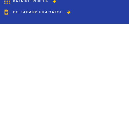
КАТАЛОГ РІШЕНЬ
ВСІ ТАРИФИ ЛІГА:ЗАКОН
Співробітництво
Агенти
Дилери
Політика конфіденційності
Умови використання сайту
Реклама
Блог
Новини компанії
Керівництва
Каталоги компаній
Теми в центрі уваги