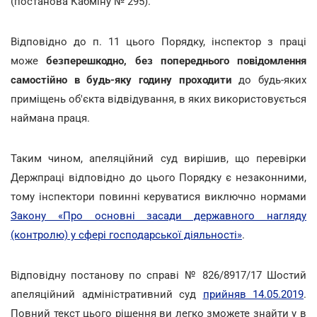
(постанова Кабміну № 295).
Відповідно до п. 11 цього Порядку, інспектор з праці
може
безперешкодно, без попереднього повідомлення
самостійно в будь-яку годину проходити
до будь-яких
приміщень об'єкта відвідування, в яких використовується
наймана праця.
Таким чином, апеляційний суд вирішив, що перевірки
Держпраці відповідно до цього Порядку є незаконними,
тому інспектори повинні керуватися виключно нормами
Закону «Про основні засади державного нагляду
(контролю) у сфері господарської діяльності»
.
Відповідну постанову по справі № 826/8917/17 Шостий
апеляційний адміністративний суд
прийняв 14.05.2019
.
Повний текст цього рішення ви легко зможете знайти у в