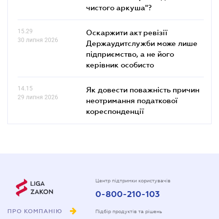
чистого аркуша"?
15.29
Оскаржити акт ревізії
30 липня 2026
Держаудитслужби може лише
підприємство, а не його
керівник особисто
14.15
Як довести поважність причин
29 липня 2026
неотримання податкової
кореспонденції
Центр підтримки користувачів
0-800-210-103
ПРО КОМПАНІЮ
Підбір продуктів та рішень