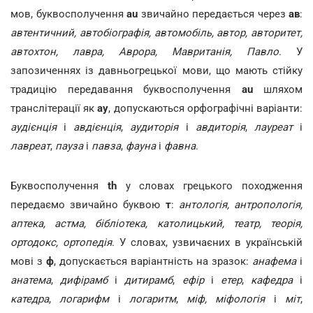
мов, буквосполучення
au
звичайно передається через
ав
:
автентичний, автобіографія, автомобіль, автор, авторитет,
автохтон, лавра, Аврора, Мавританія, Павло
. У
запозиченнях із давньогрецької мови, що мають стійку
традицію передавання буквосполучення
au
шляхом
транслітерації як
ау
, допускаються орфографічні варіанти:
аудієнція
і
авдієнція
,
аудиторія
і
авдиторія
,
лауреат
і
лавреат
,
пауза
і
павза
,
фауна
і
фавна
.
Буквосполучення
th
у словах грецького походження
передаємо звичайно буквою
т
:
антологія, антропологія,
аптека, астма, бібліотека, католицький, театр, теорія,
ортодокс, ортопедія
. У словах, узвичаєних в українській
мові з
ф
, допускається варіантність на зразок:
анафема
і
анатема
,
дифірамб
і
дитирамб
,
ефір
і
етер
,
кафедра
і
катедра
,
логарифм
і
логаритм
,
міф, міфологія
і
міт
,