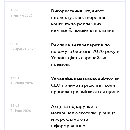
15.28
Використання штучного
9 квітня 2026
інтелекту для створення
контенту та рекламних
кампаній: правила та ризики
09.18
Реклама ветпрепаратів по-
3 березня 2026
новому: з березня 2026 року в
Україні діють європейські
правила
16.01
Управління невизначеністю: як
15 січня 2026
СЕО приймати рішення, коли
правила гри змінюються щодня
11.01
Акції та подарунки в
7 січня 2026
магазинах алкоголю: різниця
між рекламою та
інформуванням