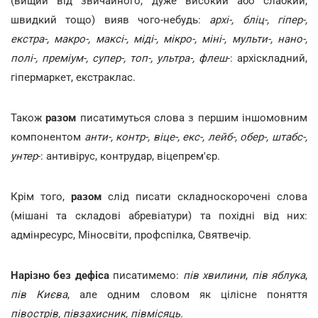
(вищий від звичайного, дуже високий або слабкий,
швидкий тощо) вияв чого-небудь:
архі-, бліц-, гіпер-,
екстра-, макро-, максі-, міді-, мікро-, міні-, мульти-, нано-,
полі-, преміум-, супер-, топ-, ультра-, флеш
-: архіскладний,
гіпермаркет, екстраклас.
Також
разом
писатимуться слова з першим іншомовним
компонентом
анти-, контр-, віце-, екс-, лейб-, обер-, штабс-,
унтер
-: антивірус, контрудар, віцепрем'єр.
Крім того,
разом
слід писати
складноскорочені слова
(мішані та складові абревіатури) та похідні від них:
адмінресурс, Міносвіти, профспілка, Святвечір.
Нарізно без дефіса
писатимемо:
пів хвилини
,
пів яблука
,
пів Києва
, але одним словом як цілісне поняття
півострів, півзахисник, півмісяць.