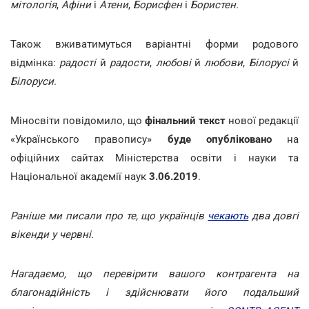
мітологія
,
Афіни
і
Атени
,
Борисфен
і
Бористен.
Також вживатимуться варіантні форми родового
відмінка:
радості
й
радости
,
любові
й
любови
,
Білорусі
й
Білоруси
.
Міносвіти повідомило, що
фінальний текст
нової редакції
«Українського правопису»
буде опубліковано
на
офіційних сайтах Міністерства освіти і науки та
Національної академії наук
3.06.2019
.
Раніше ми писали про те, що українців
чекають
два довгі
вікенди у червні.
Нагадаємо, що перевірити вашого контрагента на
благонадійність і здійснювати його подальший