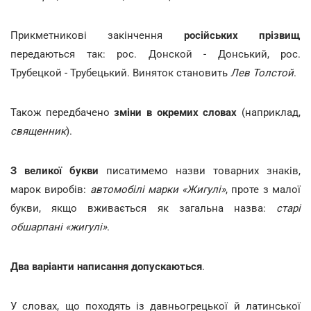
Прикметникові закінчення
російських прізвищ
передаються так: рос. Донской - Донський, рос.
Трубецкой - Трубецький. Виняток становить
Лев Толстой
.
Також передбачено
зміни в окремих словах
(наприклад,
священник
).
З великої букви
писатимемо назви товарних знаків,
марок виробів:
автомобілі марки «Жигулі»
, проте з малої
букви, якщо вживається як загальна назва:
старі
обшарпані «жигулі»
.
Два варіанти написання допускаються
.
У словах, що походять із давньогрецької й латинської