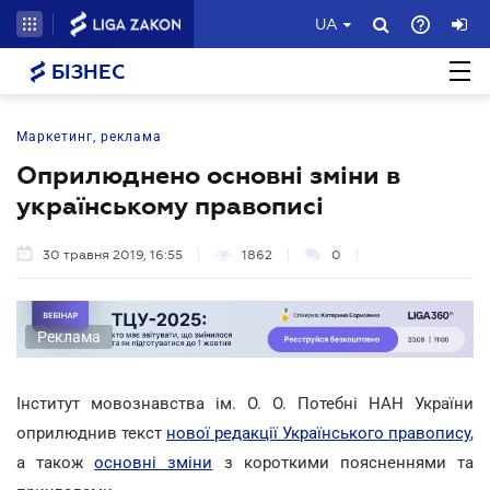
UA
БІЗНЕС
Маркетинг, реклама
Оприлюднено основні зміни в
українському правописі
30 травня 2019, 16:55
1862
0
Реклама
Інститут мовознавства ім. О. О. Потебні НАН України
оприлюднив текст
нової редакції Українського правопису
,
а також
основні зміни
з короткими поясненнями та