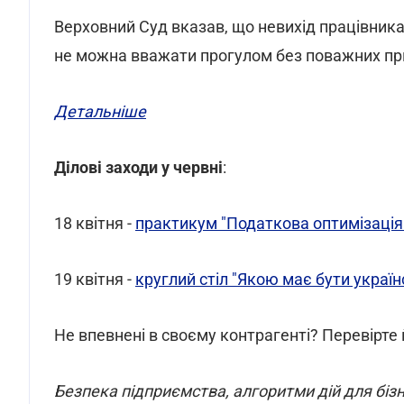
Верховний Суд вказав, що невихід працівника
не можна вважати прогулом без поважних п
Детальніше
Ділові заходи у червні
:
18 квітня -
практикум "Податкова оптимізація 3.
19 квітня -
круглий стіл "Якою має бути украї
Не впевнені в своєму контрагенті? Перевірте
Безпека підприємства, алгоритми дій для бізне