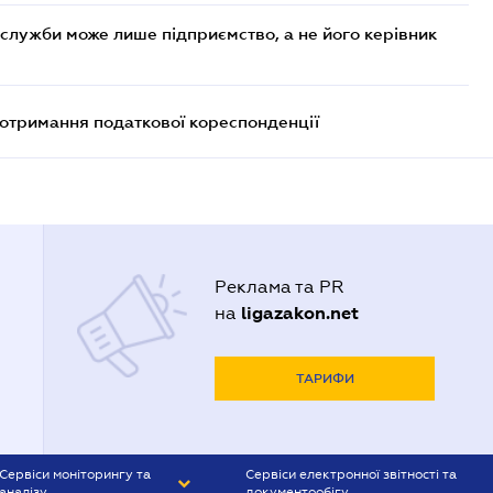
служби може лише підприємство, а не його керівник
еотримання податкової кореспонденції
Реклама та PR
ligazakon.net
на
ТАРИФИ
Сервіси моніторингу та
Сервіси електронної звітності та
аналізу
документообігу