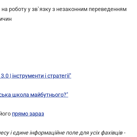
 на роботу у зв`язку з незаконним переведенням
ричин
0 | інструменти і стратегії"
нська школа майбутнього?"
 його
прямо зараз
су і єдине інформаційне поле для усіх фахівців -