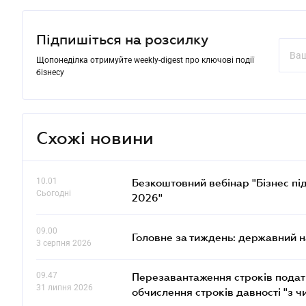
Підпишіться на розсилку
Щопонеділка отримуйте weekly-digest про ключові події
бізнесу
Схожі новини
10.01
Безкоштовний вебінар "Бізнес під
Сьогодні
2026"
09.00
Головне за тиждень: державний 
3 серпня 2026
09.47
Перезавантаження строків податк
31 липня 2026
обчислення строків давності "з ч