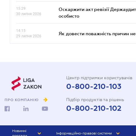
15.29
Оскаржити акт ревізії Держаудит
30 липня 2026
особисто
14.15
Як довести поважність причин н
29 липня 2026
Центр підтримки користувачів
0-800-210-103
Підбір продуктів та рішень
ПРО КОМПАНІЮ
0-800-210-102
Новинні
Інформаційно-правові системи
портали