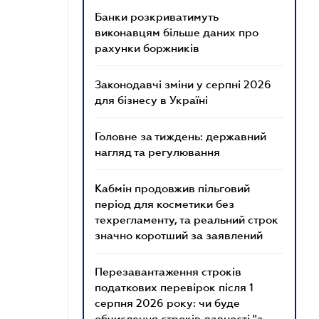
Банки розкриватимуть
виконавцям більше даних про
рахунки боржників
Законодавчі зміни у серпні 2026
для бізнесу в Україні
Головне за тиждень: державний
нагляд та регулювання
Кабмін продовжив пільговий
період для косметики без
техрегламенту, та реальний строк
значно коротший за заявлений
Перезавантаження строків
податкових перевірок після 1
серпня 2026 року: чи буде
обчислення строків давності "з