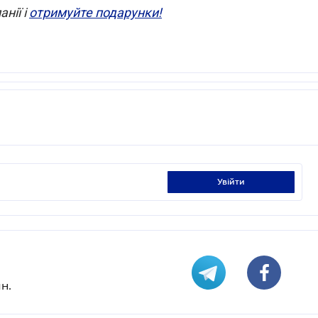
нії і
отримуйте подарунки!
увійти
н.