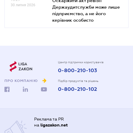
Оскаржити акт ревізії
30 липня 2026
Держаудитслужби може лише
підприємство, а не його
керівник особисто
Центр підтримки користувачів
0-800-210-103
ПРО КОМПАНІЮ
Підбір продуктів та рішень
0-800-210-102
Реклама та PR
на
ligazakon.net