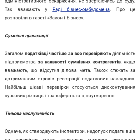
адміністративного оскарження, не звертаючись до суду.
Так вважають у
Раді бізнес-омбудсмена
. Про це
розповіли в газеті «Закон і Бізнес».
Сумнівні пропозиції
Загалом
податківці частіше за все перевіряють
діяльність
підприємства
за наявності сумнівних контрагентів
, якщо
вважають, що відсутня ділова мета. Також стежать за
дотриманням строків реєстрації податкових накладних.
Найбільш цікаві перевірки стосуються дисконтування
курсових різниць і трансфертного ціноутворення.
Тіньова неслухняність
Одначе, як стверджують інспектори, недопуск податківців
до перевірки може запустити маховик сумнівних