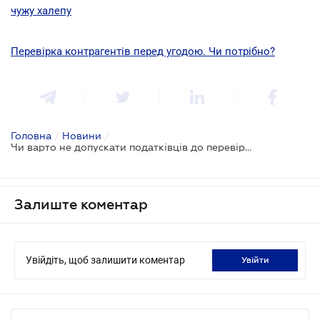
чужу халепу
Перевірка контрагентів перед угодою. Чи потрібно?
Головна
/
Новини
/
Чи варто не допускати податківців до перевірки: рекомендації Ради бізнес-омбудсмена
Залиште коментар
Увійдіть, щоб залишити коментар
увійти