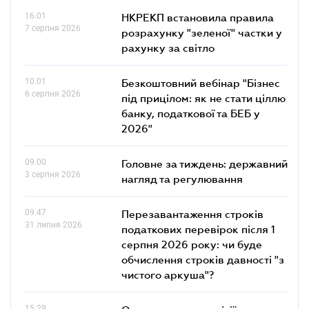
16.01
НКРЕКП встановила правила
7 серпня 2026
розрахунку "зеленої" частки у
рахунку за світло
10.01
Безкоштовний вебінар "Бізнес
6 серпня 2026
під прицілом: як не стати ціллю
банку, податкової та БЕБ у
2026"
09.00
Головне за тиждень: державний
3 серпня 2026
нагляд та регулювання
09.47
Перезавантаження строків
31 липня 2026
податкових перевірок після 1
серпня 2026 року: чи буде
обчислення строків давності "з
чистого аркуша"?
15.29