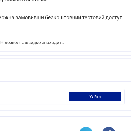
 можна замовивши безкоштовний тестовий доступ
Система Semantrum від ЛІГА:ЗАКОН дозволяє швидко знаходити тренди та аналізувати їх у медіа-полі
увійти