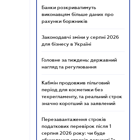
Банки розкриватимуть
виконавцям більше даних про
рахунки боржників
Законодавчі зміни у серпні 2026
для бізнесу в Україні
Головне за тиждень: державний
нагляд та регулювання
Кабмін продовжив пільговий
період для косметики без
техрегламенту, та реальний строк
значно коротший за заявлений
Перезавантаження строків
податкових перевірок після 1
серпня 2026 року: чи буде
обчислення строків давності "з