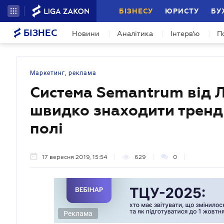
БІЗНЕСУ
ЮРИСТУ
БУ
БІЗНЕС
Новини
Аналітика
Інтерв'ю
П
Маркетинг, реклама
Система Semantrum від 
швидко знаходити тренди 
полі
17 вересня 2019, 15:54
629
0
Реклама