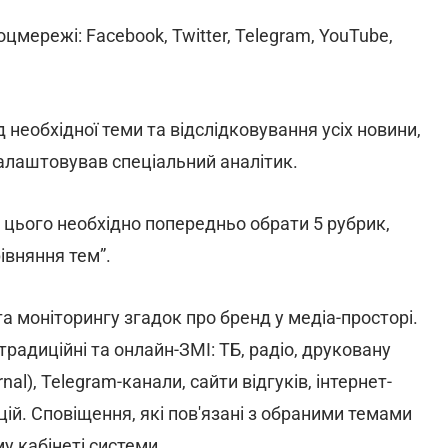
мережі: Facebook, Twitter, Telegram, YouTube,
д необхідної теми та відслідковування усіх новини,
налаштовував спеціальний аналітик.
я цього необхідно попередньо обрати 5 рубрик,
івняння тем”.
а моніторингу згадок про бренд у медіа-просторі.
радиційні та онлайн-ЗМІ: ТБ, радіо, друковану
rnal), Telegram-канали, сайти відгуків, інтернет-
ацій. Сповіщення, які пов'язані з обраними темами
у кабінеті системи.