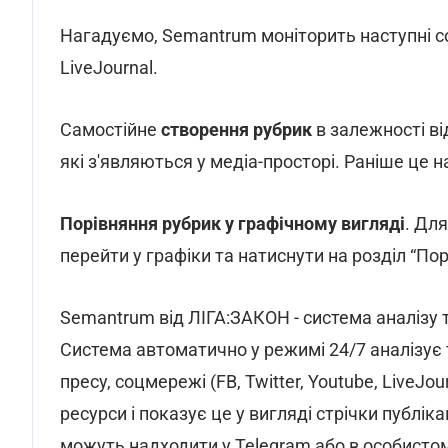
Нагадуємо, Semantrum моніторить наступні соц
LiveJournal.
Самостійне
створення рубрик
в залежності ві
які з'являються у медіа-просторі. Раніше це 
Порівняння рубрик у графічному вигляді
. Дл
перейти у графіки та натиснути на розділ “Пор
Semantrum від ЛІГА:ЗАКОН - система аналізу т
Система автоматично у режимі 24/7 аналізує т
пресу, соцмережі (FB, Twitter, Youtube, LiveJou
ресурси і показує це у вигляді стрічки публік
можуть надходити у Telegram або в особистом