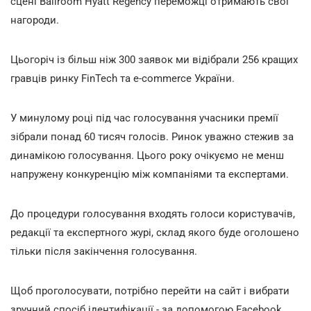
сцені Ballroom Hyatt Regency переможці отримають свої
нагороди.
Цьогоріч із більш ніж 300 заявок ми відібрали 256 кращих
гравців ринку FinTech та e-commerce України.
У минулому році під час голосування учасники премії
зібрали понад 60 тисяч голосів. Ринок уважно стежив за
динамікою голосування. Цього року очікуємо не менш
напружену конкуренцію між компаніями та експертами.
До процедури голосування входять голоси користувачів,
редакції та експертного журі, склад якого буде оголошено
тільки після закінчення голосування.
Щоб проголосувати, потрібно перейти на сайт і вибрати
зручний спосіб ідентифікації - за допомогою Facebook