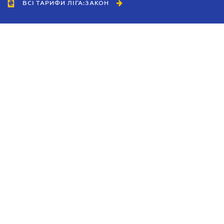
ВСІ ТАРИФИ ЛІГА:ЗАКОН
Співробітництво
Агенти
Дилери
Політика конфіденційності
Умови використання сайту
Реклама
Блог
Новини компанії
Керівництва
Каталоги компаній
Теми в центрі уваги
Підтримка та контакти