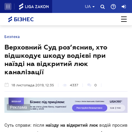
UA
БІЗНЕС
Безпека
Верховний Суд роз’яснив, хто
відшкодує шкоду водієві при
наїзді на відкритий люк
каналізації
18 листопада 2019, 12:35
4337
0
Реклама
Суть справи: після
наїзду на відкритий люк
водій просив