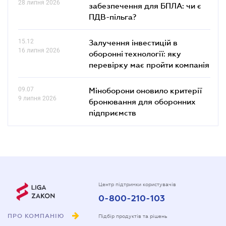
28 липня 2026
забезпечення для БПЛА: чи є
ПДВ-пільга?
15.12
Залучення інвестицій в
16 липня 2026
оборонні технології: яку
перевірку має пройти компанія
09.07
Міноборони оновило критерії
9 липня 2026
бронювання для оборонних
підприємств
Центр підтримки користувачів
0-800-210-103
ПРО КОМПАНІЮ
Підбір продуктів та рішень