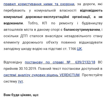
правил користування ними та охорони
, за дороги, які
перебувають у комунальній власності
відповідають
комунальні дорожньо-експлуатаційні організації, а не
водоканали
. Тобто, КП по ремонту і будівництву
автошляхів міста в даному спорі є
балансоутримувачем
, і
оскільки ДТП сталося внаслідок незадовільного стану
елементу дорожнього об'єкту повинно відшкодувати
заподіяну шкоду водію на підставі ст. 1166
ЦК
.
Відповідну
постанову по справі № 639/2132/18
ВС
прийняв 30.10.2019. Повний текст постанови доступний в
системі аналізу судових рішень VERDICTUM
. Протестуйте
систему
тут
.
Вам буде цікаво, що
: