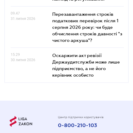
09.47
Перезавантаження строків
31 липня 2026
податкових перевірок після 1
серпня 2026 року: чи буде
обчислення строків давності "з
чистого аркуша"?
15.29
Оскаржити акт ревізії
30 липня 2026
Держаудитслужби може лише
підприємство, а не його
керівник особисто
Центр підтримки користувачів
0-800-210-103