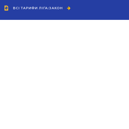
ВСІ ТАРИФИ ЛІГА:ЗАКОН
Співробітництво
Агенти
Дилери
Політика конфіденційності
Умови використання сайту
Реклама
Блог
Новини компанії
Керівництва
Каталоги компаній
Теми в центрі уваги
Підтримка та контакти