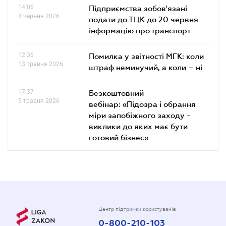
14.06
Підприємства зобов'язані
8 червня 2026
подати до ТЦК до 20 червня
інформацію про транспорт
12.36
Помилка у звітності МГК: коли
13 травня 2026
штраф неминучий, а коли – ні
17.37
Безкоштовний
5 травня 2026
вебінар: «Підозра і обрання
міри запобіжного заходу -
виклики до яких має бути
готовий бізнес»
Центр підтримки користувачів
0-800-210-103