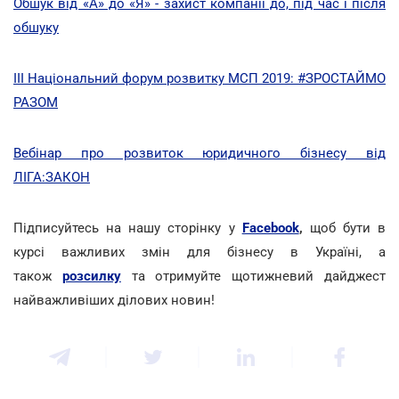
Обшук від «А» до «Я» - захист компанії до, під час і після
обшуку
III Національний форум розвитку МСП 2019: #ЗРОСТАЙМО
РАЗОМ
Вебінар про розвиток юридичного бізнесу від
ЛІГА:ЗАКОН
Підписуйтесь на нашу сторінку у
Facebook
,
щоб бути в
курсі важливих змін для бізнесу в Україні, а
також
розсилку
та отримуйте щотижневий дайджест
найважливіших ділових новин!