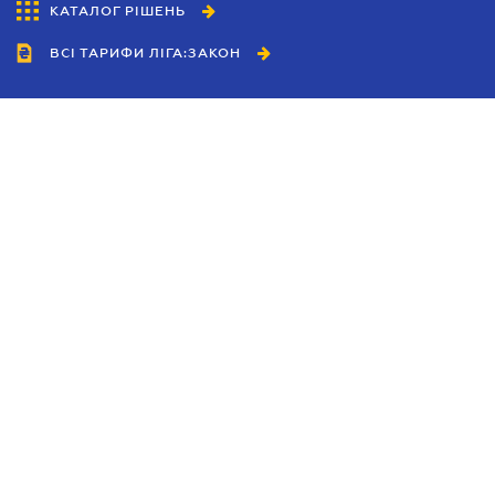
КАТАЛОГ РІШЕНЬ
ВСІ ТАРИФИ ЛІГА:ЗАКОН
Співробітництво
Агенти
Дилери
Політика конфіденційності
Умови використання сайту
Реклама
Блог
Новини компанії
Керівництва
Каталоги компаній
Теми в центрі уваги