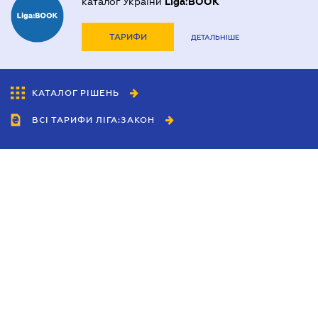
каталог України
Liga:BOOK
ТАРИФИ
ДЕТАЛЬНІШЕ
КАТАЛОГ РІШЕНЬ
ВСІ ТАРИФИ ЛІГА:ЗАКОН
Співробітництво
Агенти
Дилери
Політика конфіденційності
Умови використання сайту
Реклама
Блог