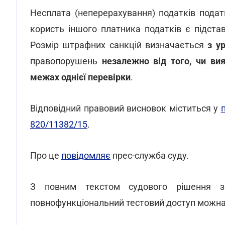
Несплата (неперерахування) податків пода
користь іншого платника податків є підста
Розмір штрафних санкцій визначається
з у
правопорушень
незалежно від того, чи в
межах однієї перевірки
.
Відповідний правовий висновок міститься у
820/11382/15
.
Про це
повідомляє
прес-служба суду.
З повним текстом судового рішення 
повнофункціональний тестовий доступ можн