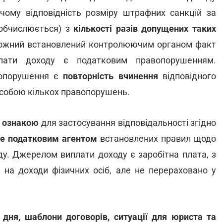
 чому відповідність розміру штрафних санкцій за
обчислюється) з
кількості разів допущених таких
Кожний встановлений контролюючим органом факт
лати доходу є податковим правопорушенням.
опорушення є
повторність вчинення
відповідного
 особою кількох правопорушень.
ю ознакою
для застосування відповідальності згідно
е податковим агентом
встановлених правил щодо
у. Джерелом виплати доходу є заробітна плата, з
 на доходи фізичних осіб, але не перераховано у
 дня, шаблони договорів, ситуації для юриста та