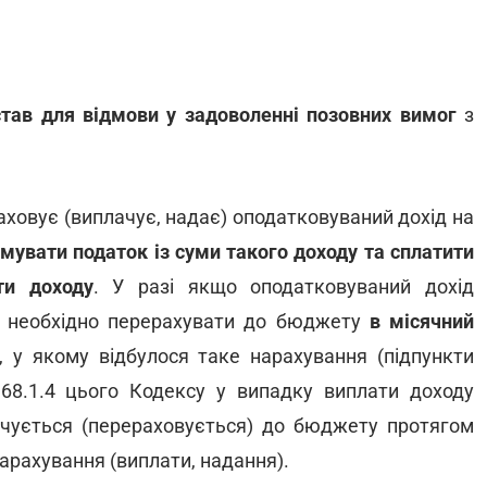
став для відмови у задоволенні позовних вимог
з
аховує (виплачує, надає) оподатковуваний дохід на
имувати податок із суми такого доходу та сплатити
ти доходу
. У разі якщо оподатковуваний дохід
О необхідно перерахувати до бюджету
в місячний
, у якому відбулося таке нарахування (підпункти
 168.1.4 цього Кодексу у випадку виплати доходу
ачується (перераховується) до бюджету протягом
нарахування (виплати, надання).