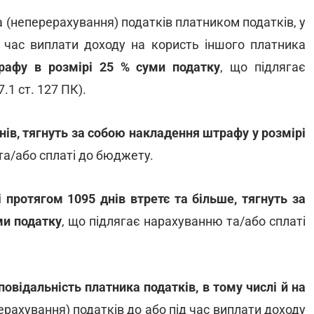
 (неперерахування) податків платником податків, у
д час виплати доходу на користь іншого платника
рафу в розмірі 25 % суми податку
, що підлягає
.1 ст. 127 ПК).
днів, тягнуть за собою накладення штрафу у розмірі
та/або сплаті до бюджету.
і протягом 1095 днів втретє та більше, тягнуть за
ми податку
, що підлягає нарахуванню та/або сплаті
овідальність платника податків, в тому числі й на
ерахування) податків до або під час виплати доходу