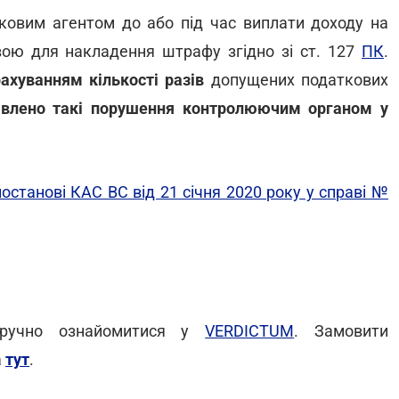
тковим агентом до або під час виплати доходу на
вою для накладення штрафу згідно зі ст. 127
ПК
.
рахуванням кількості разів
допущених податкових
иявлено такі порушення контролюючим органом у
постанові КАС ВС від 21 січня 2020 року у справі №
зручно ознайомитися у
VERDICTUM
. Замовити
а
тут
.