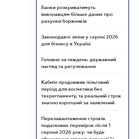
Банки розкриватимуть
виконавцям більше даних про
рахунки боржників
Законодавчі зміни у серпні 2026
для бізнесу в Україні
Головне за тиждень: державний
нагляд та регулювання
Кабмін продовжив пільговий
період для косметики без
техрегламенту, та реальний строк
значно коротший за заявлений
Перезавантаження строків
податкових перевірок після 1
серпня 2026 року: чи буде
обчислення строків давності "з