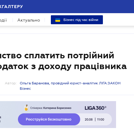
ХГАЛТЕРУ
одії
Актуально
Бізнес під час війни
мство сплатить потрійний
одаток з доходу працівника
Автор:
Ольга Баранова, провідний юрист-аналітик ЛІГА:ЗАКОН
Бізнес