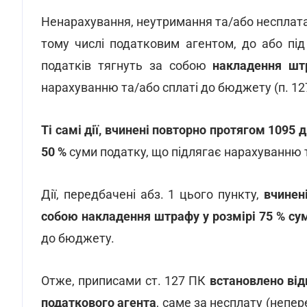
Ненарахування, неутримання та/або несплата
тому числі податковим агентом, до або пі
податків тягнуть за собою
накладення шт
нарахуванню та/або сплаті до бюджету (п. 127
Ті самі дії, вчинені повторно протягом 1095 
50 %
суми податку, що підлягає нарахуванню 
Дії, передбачені абз. 1 цього пункту,
вчинен
собою накладення штрафу у розмірі 75 % су
до бюджету.
Отже, приписами ст. 127 ПК
встановлено відп
податкового агента
, саме за несплату (непер