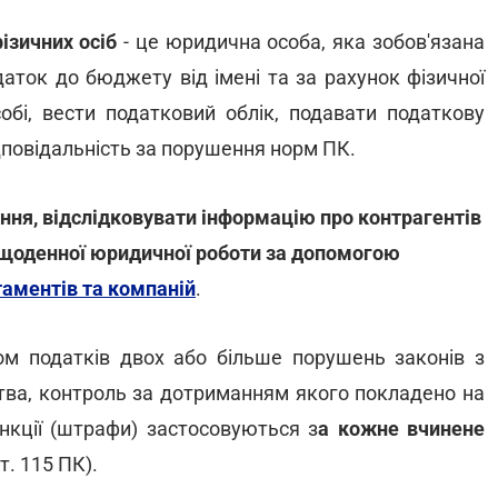
ізичних осіб
- це юридична особа, яка зобов'язана
аток до бюджету від імені та за рахунок фізичної
обі, вести податковий облік, подавати податкову
дповідальність за порушення норм ПК.
ння, відслідковувати інформацію про контрагентів
я щоденної юридичної роботи за допомогою
аментів та компаній
.
ом податків двох або більше порушень законів з
тва, контроль за дотриманням якого покладено на
нкції (штрафи) застосовуються з
а кожне вчинене
ст. 115 ПК).