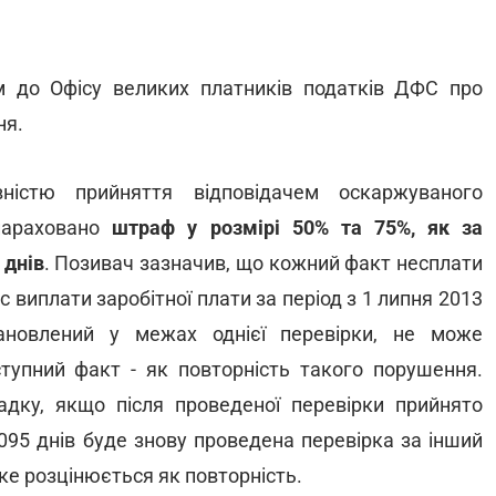
м до Офісу великих платників податків ДФС про
ня.
вністю прийняття відповідачем оскаржуваного
 нараховано
штраф у розмірі 50% та 75%, як за
 днів
. Позивач зазначив, що кожний факт несплати
с виплати заробітної плати за період з 1 липня 2013
ановлений у межах однієї перевірки, не може
упний факт - як повторність такого порушення.
дку, якщо після проведеної перевірки прийнято
095 днів буде знову проведена перевірка за інший
ке розцінюється як повторність.