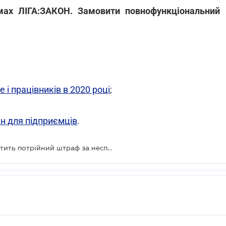
мах ЛІГА:ЗАКОН. Замовити повнофункціональний
 і працівників в 2020 році
;
н для підприємців
.
ВС вказав, коли підприємство сплатить потрійний штраф за несплачений податок з доходу працівника