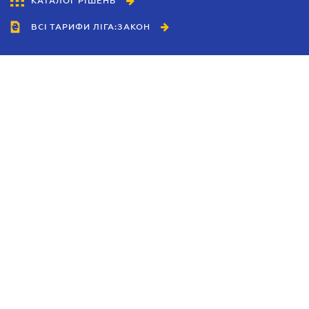
КАТАЛОГ РІШЕНЬ
ВСІ ТАРИФИ ЛІГА:ЗАКОН
Співробітництво
Агенти
Дилери
Політика конфіденційності
Умови використання сайту
Реклама
Блог
Новини компанії
Керівництва
Каталоги компаній
Теми в центрі уваги