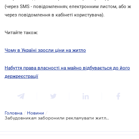
(через SMS - повідомленняv, електронним листом, або ж
через повідомлення в кабінеті користувача).
Читайте також:
Чому в Україні зросли ціни на житло
Набуття права власності на майно відбувається до його
держреєстрації
Головна
/
Новини
/
Забудовникам заборонили рекламувати житло без ліцензії на фінпослуги