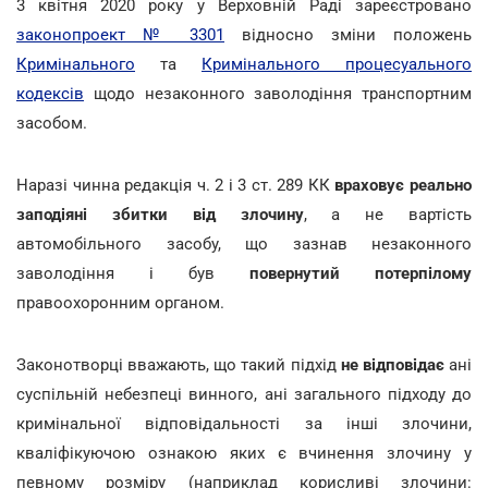
3 квітня 2020 року у Верховній Раді зареєстровано
законопроект № 3301
відносно зміни положень
Кримінального
та
Кримінального процесуального
кодексів
щодо незаконного заволодіння транспортним
засобом.
Наразі чинна редакція ч. 2 і 3 ст. 289 КК
враховує реально
заподіяні збитки від злочину
, а не вартість
автомобільного засобу, що зазнав незаконного
заволодіння і був
повернутий потерпілому
правоохоронним органом.
Законотворці вважають, що такий підхід
не відповідає
ані
суспільній небезпеці винного, ані загального підходу до
кримінальної відповідальності за інші злочини,
кваліфікуючою ознакою яких є вчинення злочину у
певному розміру (наприклад корисливі злочини: