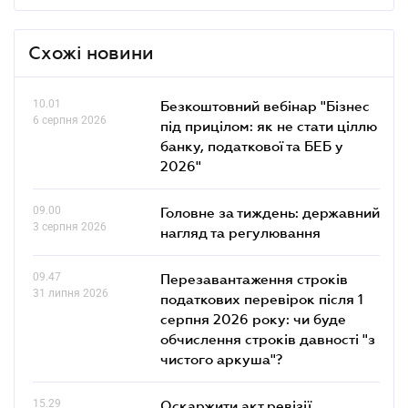
Схожі новини
10.01
Безкоштовний вебінар "Бізнес
6 серпня 2026
під прицілом: як не стати ціллю
банку, податкової та БЕБ у
2026"
09.00
Головне за тиждень: державний
3 серпня 2026
нагляд та регулювання
09.47
Перезавантаження строків
31 липня 2026
податкових перевірок після 1
серпня 2026 року: чи буде
обчислення строків давності "з
чистого аркуша"?
15.29
Оскаржити акт ревізії