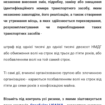
незаконне внесення змін, підробку, заміну або знищення
ідентифікаційного номера транспортного засобу, яким
незаконно заволоділи, його реалізацію, а також створення
чи утримання місць, в яких здійснюється переховування,
розукомплектування чи переобладнання таких
транспортних засобів
-
штраф від однієї тисячі до однієї тисячі двохсот НМДГ
або обмеження волі на строк від трьох до п'яти років, або
позбавленням волі на той самий строк.
Ті самі дії, вчинені організованою групою або злочинною
організацією - караються позбавленням волі на строк від
п'яти до семи років з конфіскацією майна.
Візьміть під контроль усі ризики, з якими зіштовхується