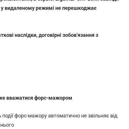
а у видаленому режимі не перешкоджає
аткові наслідки, договірні зобов'язання з
 може вважатися форс-мажором
ь події форс-мажору автоматично не звільняє від
 нього