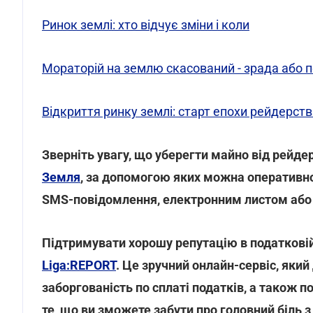
Ринок землі: хто відчує зміни і коли
Мораторій на землю скасований - зрада або 
Відкриття ринку землі: старт епохи рейдерст
Зверніть увагу, що уберегти майно від рейд
Земля
, за допомогою яких можна оперативно 
SMS-повідомлення, електронним листом або ж
Підтримувати хорошу репутацію в податковій
Liga:REPORT
. Це зручний онлайн-сервіс, яки
заборгованість по сплаті податків, а також 
те, що ви зможете забути про головний біль з