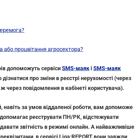
перемога?
ва або процвітання агросектора?
ерів допоможуть сервіси
SMS-маяк
і
SMS-маяк
дізнатися про зміни в реєстрі нерухомості (через
 через повідомлення в кабінеті користувача).
, навіть за умов віддаленої роботи, вам допоможе
й допомагає реєструвати ПН/РК, відстежувати
подавати звітність в режимі онлайн. А найважливіше
 реквізитами, в сервісі Liga:REPORT вони завжди