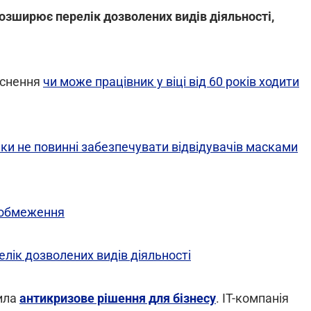
розширює перелік дозволених видів діяльності,
яснення
чи може працівник у віці від 60 років ходити
нки не повинні забезпечувати відвідувачів масками
і обмеження
лік дозволених видів діяльності
ила
антикризове рішення для бізнесу
. IT-компанія