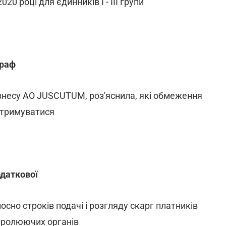
0 році для єдинників I - III групи
траф
ізнесу АО JUSCUTUM, роз'яснила, які обмеження
дотримуватися
одаткової
носно строків подачі і розгляду скарг платників
тролюючих органів