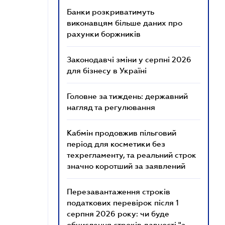
Банки розкриватимуть
виконавцям більше даних про
рахунки боржників
Законодавчі зміни у серпні 2026
для бізнесу в Україні
Головне за тиждень: державний
нагляд та регулювання
Кабмін продовжив пільговий
період для косметики без
техрегламенту, та реальний строк
значно коротший за заявлений
Перезавантаження строків
податкових перевірок після 1
серпня 2026 року: чи буде
обчислення строків давності "з