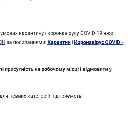
 умовах карантину і коронавірусу COVID-19 вже
ОН
за посиланнями:
Карантин
і
Коронавірус COVID -
 присутність на робочому місці і відмовити у
ля певних категорій підприємств