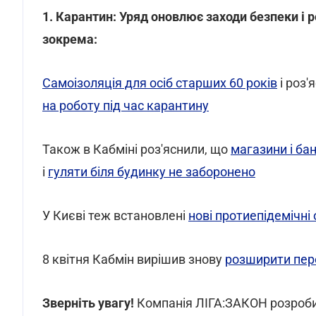
1. Карантин: Уряд оновлює заходи безпеки і 
зокрема:
Самоізоляція для осіб старших 60 років
і роз'
на роботу під час карантину
Також в Кабміні роз'яснили, що
магазини і ба
і
гуляти біля будинку не заборонено
У Києві теж встановлені
нові протиепідемічн
8 квітня Кабмін вирішив знову
розширити пере
Зверніть увагу!
Компанія ЛІГА:ЗАКОН розроб