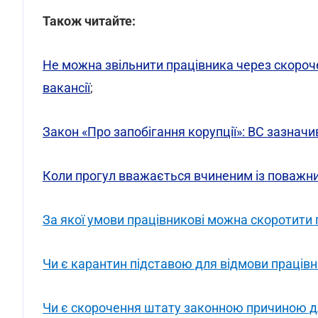
Також читайте:
Не можна звільнити працівника через скороч
вакансії
;
Закон «Про запобігання корупції»: ВС зазначи
Коли прогул вважається вчиненим із поважни
За якої умови працівникові можна скоротити 
Чи є карантин підставою для відмови праців
Чи є скорочення штату законною причиною д