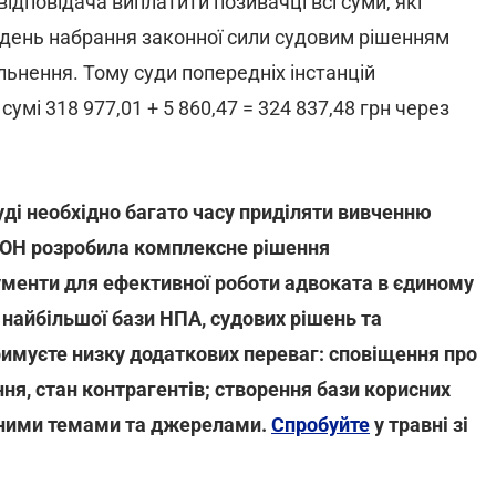
ідповідача виплатити позивачці всі суми, які
а день набрання законної сили судовим рішенням
льнення. Тому суди попередніх інстанцій
умі 318 977,01 + 5 860,47 = 324 837,48 грн через
суді необхідно багато часу приділяти вивченню
АКОН розробила комплексне рішення
трументи для ефективної роботи адвоката в єдиному
 найбільшої бази НПА, судових рішень та
тримуєте низку додаткових переваг: сповіщення про
ння, стан контрагентів; створення бази корисних
раними темами та джерелами.
Спробуйте
у травні зі