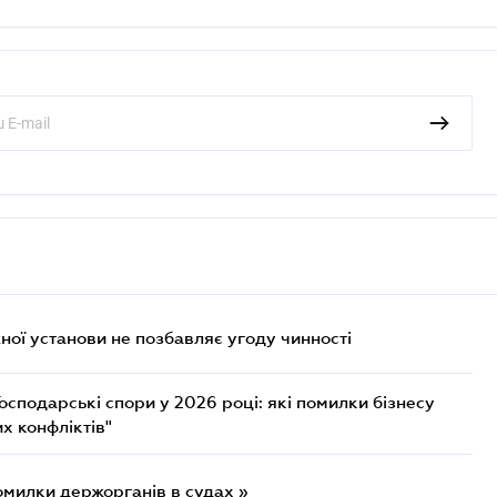
ої установи не позбавляє угоду чинності
осподарські спори у 2026 році: які помилки бізнесу
х конфліктів"
омилки держорганів в судах »