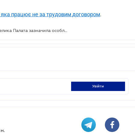
 яка працює не за трудовим договором
.
Затримка виплат при звільненні: Велика Палата зазначила особливості нарахування
увійти
н.