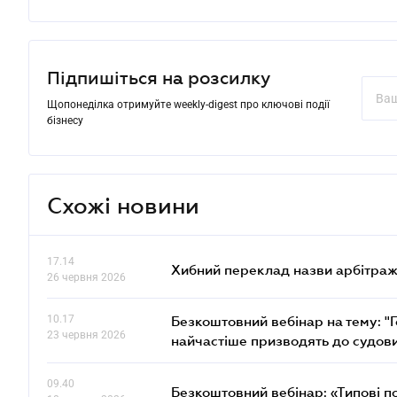
Підпишіться на розсилку
Щопонеділка отримуйте weekly-digest про ключові події
бізнесу
Схожі новини
17.14
Хибний переклад назви арбітражн
26 червня 2026
10.17
Безкоштовний вебінар на тему: "Г
23 червня 2026
найчастіше призводять до судови
09.40
Безкоштовний вебінар: «Типові п