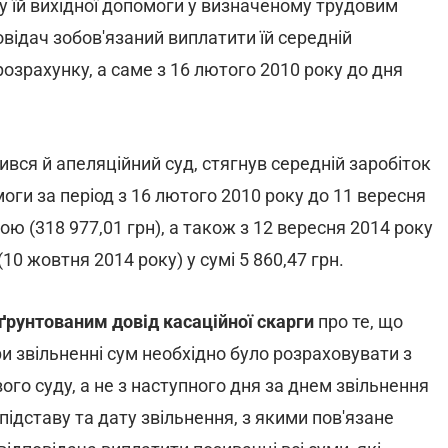
 їй вихідної допомоги у визначеному трудовим
овідач зобов'язаний виплатити їй середній
розрахунку, а саме з 16 лютого 2010 року до дня
ився й апеляційний суд, стягнув середній заробіток
моги за період з 16 лютого 2010 року до 11 вересня
ою (318 977,01 грн), а також з 12 вересня 2014 року
0 жовтня 2014 року) у сумі 5 860,47 грн.
ґрунтованим довід касаційної скарги
про те, що
 звільненні сум необхідно було розраховувати з
го суду, а не з наступного дня за днем звільнення
підставу та дату звільнення, з якими пов'язане