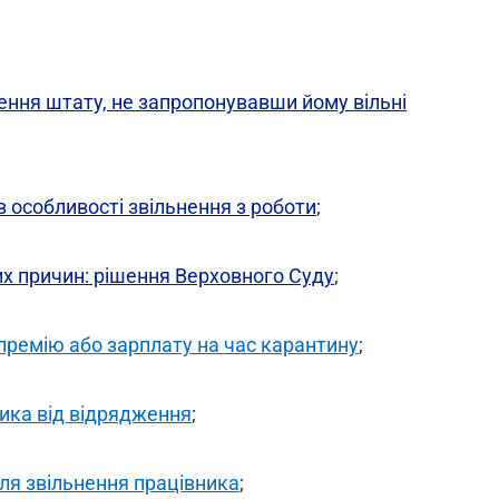
ення штату, не запропонувавши йому вільні
в особливості звільнення з роботи
;
х причин: рішення Верховного Суду
;
премію або зарплату на час карантину
;
ника від відрядження
;
ля звільнення працівника
;