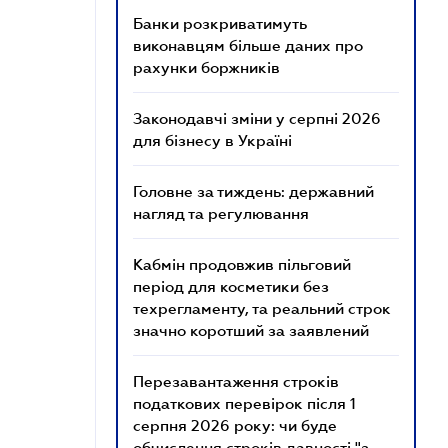
Банки розкриватимуть
виконавцям більше даних про
рахунки боржників
Законодавчі зміни у серпні 2026
для бізнесу в Україні
Головне за тиждень: державний
нагляд та регулювання
Кабмін продовжив пільговий
період для косметики без
техрегламенту, та реальний строк
значно коротший за заявлений
Перезавантаження строків
податкових перевірок після 1
серпня 2026 року: чи буде
обчислення строків давності "з