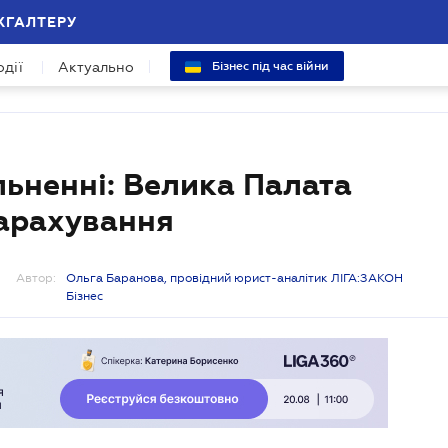
ХГАЛТЕРУ
одії
Актуально
Бізнес під час війни
льненні: Велика Палата
нарахування
Автор:
Ольга Баранова, провідний юрист-аналітик ЛІГА:ЗАКОН
Бізнес