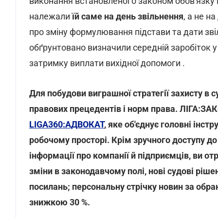
виконання встановленого законом обов'язку в
належали
їй саме на день звільнення
, а не н
про зміну формулювання підстави та дати зві
обґрунтовано визначили середній заробіток у с
затримку виплати вихідної допомоги .
Для побудови виграшної стратегії захисту в 
правових прецедентів і норм права. ЛІГА:З
LIGA360:АДВОКАТ
, яке об'єднує головні інс
робочому просторі. Крім зручного доступу до
інформації про компанії й підприємців, ви о
зміни в законодавчому полі, нові судові ріше
посилань; персональну стрічку новин за об
знижкою 30 %.