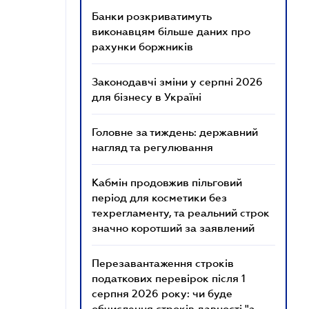
Банки розкриватимуть
виконавцям більше даних про
рахунки боржників
Законодавчі зміни у серпні 2026
для бізнесу в Україні
Головне за тиждень: державний
нагляд та регулювання
Кабмін продовжив пільговий
період для косметики без
техрегламенту, та реальний строк
значно коротший за заявлений
Перезавантаження строків
податкових перевірок після 1
серпня 2026 року: чи буде
обчислення строків давності "з