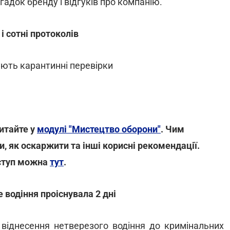
адок бренду і відгуків про компанію.
 і сотні протоколів
ють карантинні перевірки
итайте у
модулі "Мистецтво оборони"
. Чим
, як оскаржити та інші корисні рекомендації.
ступ можна
тут
.
 водіння проіснувала 2 дні
віднесення нетверезого водіння до кримінальних