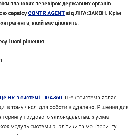
фіки планових перевірок державних органів
ою сервісу
CONTR AGENT
від ЛІГА:ЗАКОН. Крім
контрагента, який вас цікавить
.
су і нові рішення
і
це HR в системі LIGA360
. IT-екосистема являє
и, в тому числі для роботи віддалено. Рішення для
ніторингу трудового законодавства, з усіма
кож модуль системи аналітики та моніторингу