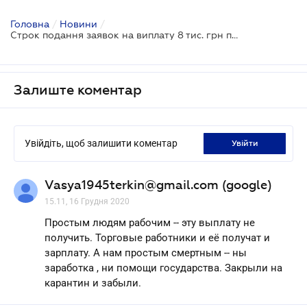
Головна
/
Новини
/
Строк подання заявок на виплату 8 тис. грн подовжено
Залиште коментар
Увійдіть, щоб залишити коментар
увійти
Vasya1945terkin@gmail.com (google)
15.11, 16 Грудня 2020
Простым людям рабочим -- эту выплату не
получить. Торговые работники и её получат и
зарплату. А нам простым смертным -- ны
заработка , ни помощи государства. Закрыли на
карантин и забыли.