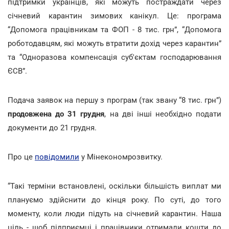
підтримки українців, які можуть постраждати через
січневий карантин зимових канікул. Це: програма
“Допомога працівникам та ФОП - 8 тис. грн”, “Допомога
роботодавцям, які можуть втратити дохід через карантин”
та “Одноразова компенсація суб'єктам господарювання
ЄСВ”.
Подача заявок на першу з програм (так звану “8 тис. грн”)
продовжена до 31 грудня
, на дві інші необхідно подати
документи до 21 грудня.
Про це
повідомили
у Мінекономрозвитку.
“Такі терміни встановлені, оскільки більшість виплат ми
плануємо здійснити до кінця року. По суті, до того
моменту, коли люди підуть на січневий карантин. Наша
ціль - щоб підприємці і працівники отримали кошти до