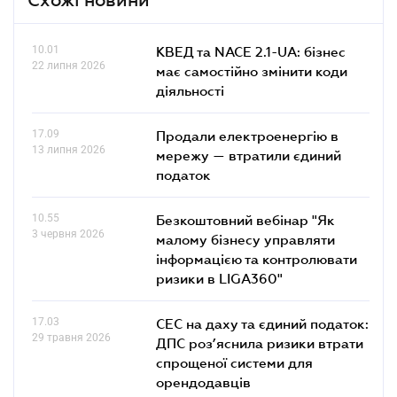
10.01
КВЕД та NACE 2.1-UA: бізнес
22 липня 2026
має самостійно змінити коди
діяльності
17.09
Продали електроенергію в
13 липня 2026
мережу — втратили єдиний
податок
10.55
Безкоштовний вебінар "Як
3 червня 2026
малому бізнесу управляти
інформацією та контролювати
ризики в LIGA360"
17.03
СЕС на даху та єдиний податок:
29 травня 2026
ДПС роз’яснила ризики втрати
спрощеної системи для
орендодавців