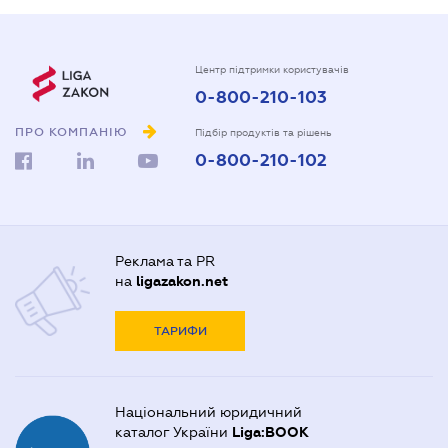
Центр підтримки користувачів
0-800-210-103
ПРО КОМПАНІЮ
Підбір продуктів та рішень
0-800-210-102
Реклама та PR
на
ligazakon.net
ТАРИФИ
Національний юридичний
каталог України
Liga:BOOK