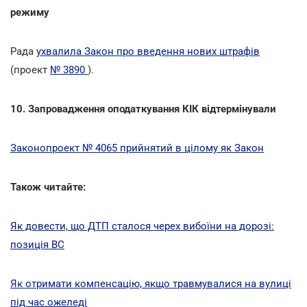
режиму
Рада
ухвалила Закон про введення нових штрафів
(проект
№ 3890
).
10. Запровадження оподаткування КІК відтермінували
Законопроект № 4065 прийнятий в цілому як Закон
Також читайте:
Як довести, що ДТП сталося черех вибоїни на дорозі:
позиція ВС
Як отримати компенсацію, якщо травмувалися на вулиці
під час ожеледі