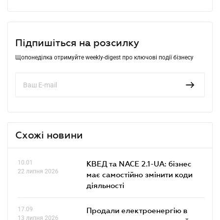
Підпишіться на розсилку
Щопонеділка отримуйте weekly-digest про ключові події бізнесу
Схожі новини
10.01
КВЕД та NACE 2.1-UA: бізнес
22 липня 2026
має самостійно змінити коди
діяльності
17.09
Продали електроенергію в
13 липня 2026