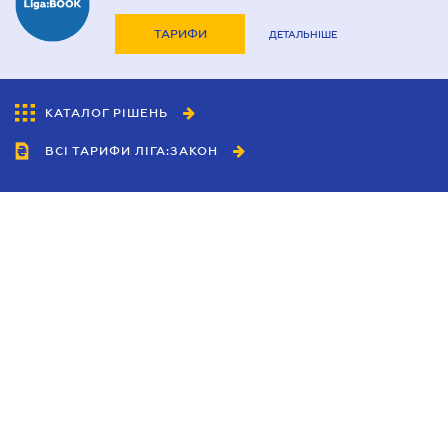
ТАРИФИ
ДЕТАЛЬНІШЕ
КАТАЛОГ РІШЕНЬ
ВСІ ТАРИФИ ЛІГА:ЗАКОН
Співробітництво
Агенти
Дилери
Політика конфіденційності
Умови використання сайту
Реклама
Блог
Новини компанії