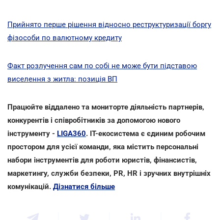
Прийнято перше рішення відносно реструктуризації боргу
фізособи по валютному кредиту
Факт розлучення сам по собі не може бути підставою
виселення з житла: позиція ВП
Працюйте віддалено та мониторте діяльність партнерів,
конкурентів і співробітників за допомогою нового
інструменту -
LIGA360
. IT-екосистема є єдиним робочим
простором для усієї команди, яка містить персональні
набори інструментів для роботи юристів, фінансистів,
маркетингу, служби безпеки, PR, HR і зручних внутрішніх
комунікацій.
Дізнатися більше