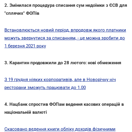
2. Змінилася процедура списання сум недоїмки з ЄСВ для
"сплячих" ФОПів
Встановлюється новий період, впродовж якого платники
можуть звернутися за списанням, - це можна зробити до
1 березня 2021 року
3. Карантин продовжили до 28 лютого: нові обмеження
З 19 грудня ніяких корпоративів, але в Новорічну ніч
ресторани зможуть працювати до 1.00
4. Нацбанк спростив ФОПам ведення касових операцій в
національній валюті
Скасовано ведення книги обліку доходів фізичними